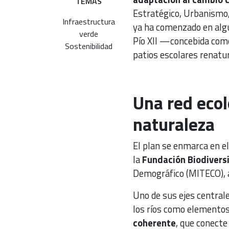
TEMAS
Estratégico, Urbanismo
Infraestructura
ya ha comenzado en algu
verde
Pío XII —concebida como
Sostenibilidad
patios escolares renatur
Una red ecol
naturaleza
El plan se enmarca en e
la
Fundación Biodivers
Demográfico (MITECO), 
Uno de sus ejes centrale
los ríos como elemento
coherente
, que conecte