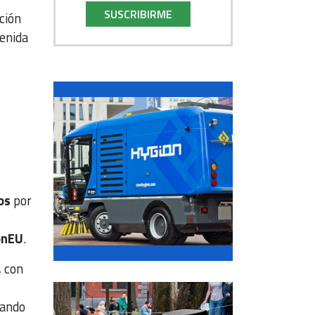
SUSCRIBIRME
ación
enida
os
por
onEU
.
, con
tando