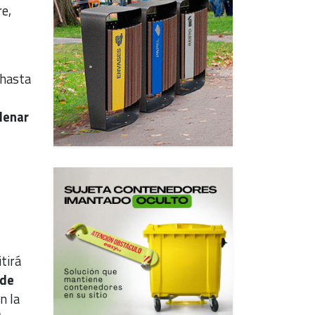
re,
 hasta
denar
tirá
 de
n la