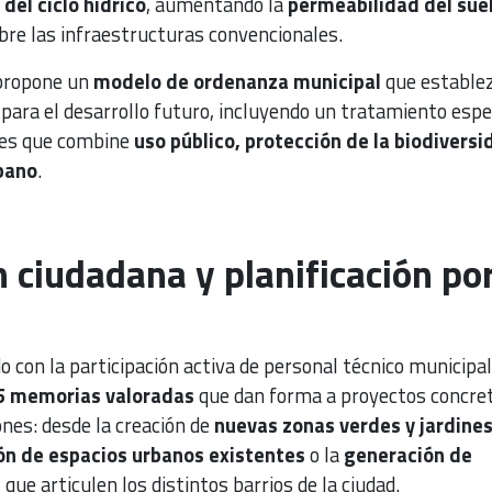
del ciclo hídrico
, aumentando la
permeabilidad del sue
bre las infraestructuras convencionales.
propone un
modelo de ordenanza municipal
que estable
s para el desarrollo futuro, incluyendo un tratamiento espe
ales que combine
uso público, protección de la biodiversi
bano
.
n ciudadana y planificación po
do con la participación activa de personal técnico municipal
5 memorias valoradas
que dan forma a proyectos concre
nes: desde la creación de
nuevas zonas verdes y jardine
ión de espacios urbanos existentes
o la
generación de
s
que articulen los distintos barrios de la ciudad.