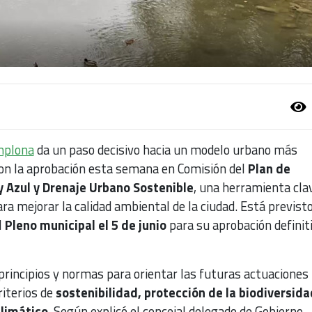
mplona
da un paso decisivo hacia un modelo urbano más
 con la aprobación esta semana en Comisión del
Plan de
y Azul y Drenaje Urbano Sostenible
, una herramienta cla
ara mejorar la calidad ambiental de la ciudad. Está previst
l
Pleno municipal el 5 de junio
para su aprobación definit
principios y normas para orientar las futuras actuaciones
riterios de
sostenibilidad, protección de la biodiversida
limático
. Según explicó el concejal delegado de Gobierno