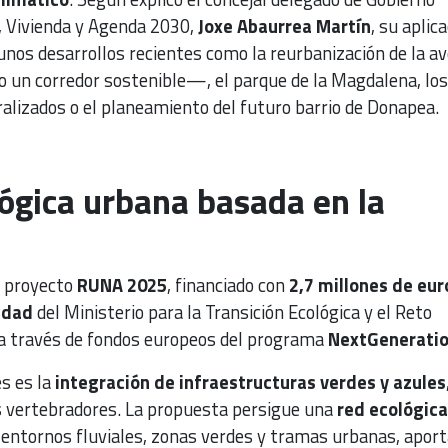
, Vivienda y Agenda 2030,
Joxe Abaurrea Martín
, su aplic
nos desarrollos recientes como la reurbanización de la av
 un corredor sostenible—, el parque de la Magdalena, los
alizados o el planeamiento del futuro barrio de Donapea.
ógica urbana basada en la
l proyecto
RUNA 2025
, financiado con
2,7 millones de eur
idad
del Ministerio para la Transición Ecológica y el Reto
a través de fondos europeos del programa
NextGenerati
s es la
integración de infraestructuras verdes y azules
s vertebradores. La propuesta persigue una
red ecológica
 entornos fluviales, zonas verdes y tramas urbanas, apor