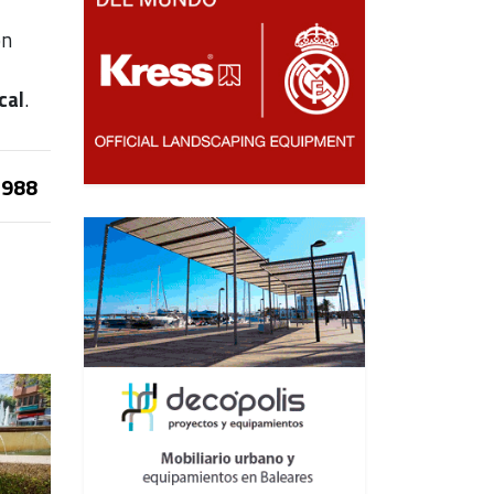
ón
cal
.
988