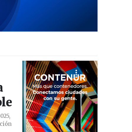
a
le
025,
ación