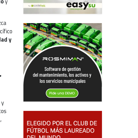
lo
y
zca
cífico
dad y
r
 y
tos
s
,