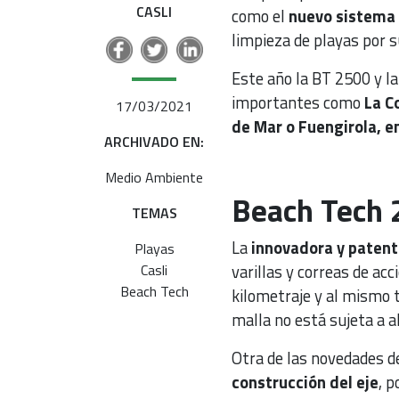
CASLI
como el
nuevo sistema 
limpieza de playas por 
Este año la BT 2500 y l
importantes como
La C
17/03/2021
de Mar o Fuengirola, en
ARCHIVADO EN:
Medio Ambiente
Beach Tech
TEMAS
La
innovadora y paten
Playas
varillas y correas de ac
Casli
Beach Tech
kilometraje y al mismo t
malla no está sujeta a a
Otra de las novedades de
construcción del eje
, p