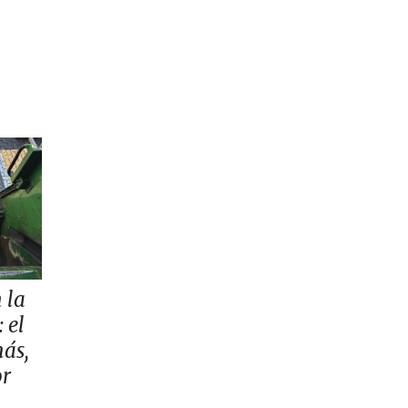
 la
 el
más,
or