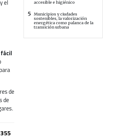
y el
accesible e higiénico
5
Municipios y ciudades
sostenibles, la valorización
energética como palanca de la
transición urbana
e
fácil
o
para
res de
s de
gares.
355