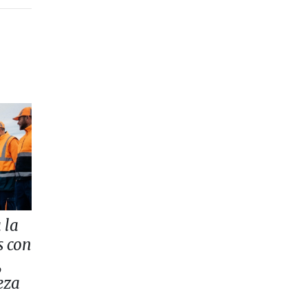
 la
s con
,
eza