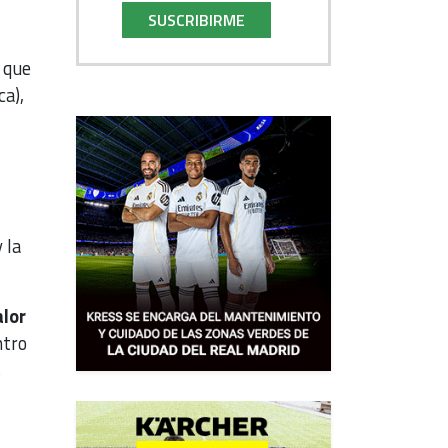
SUSCRIBIRME
 que
a),
 la
alor
ntro
s