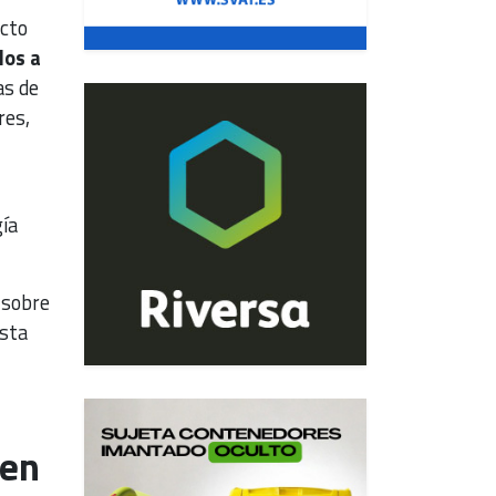
ecto
dos a
as de
res,
gía
 sobre
esta
 en