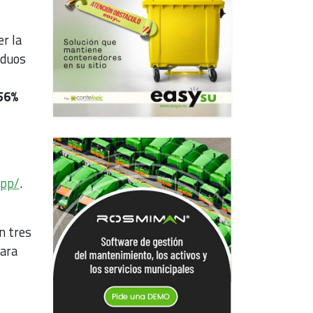
r la
iduos
 56%
app/
.
n tres
para