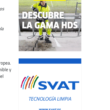
los
la
ropea.
ible y
el