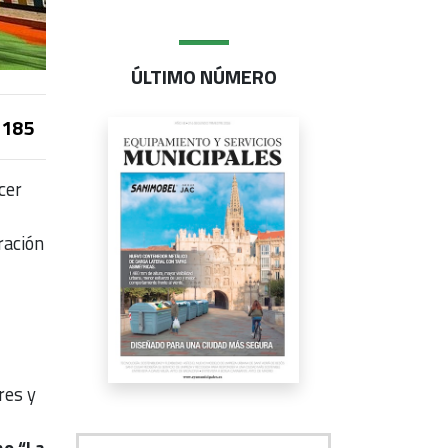
ÚLTIMO NÚMERO
185
cer
ración
res y