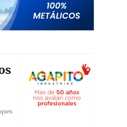
os
rques