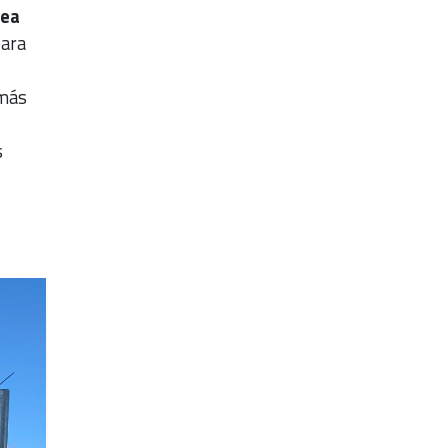
rea
ara
 más
s