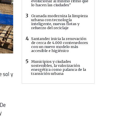
evolucionar al mismo ritmo que
lo hacen las ciudades"
3
Granada moderniza la limpieza
urbana con tecnología
inteligente, nuevas flotas y
refuerzo del reciclaje
4
Santander inicia la renovación
de cerca de 4.000 contenedores
con un nuevo modelo más
accesible e higiénico
5
Municipios y ciudades
sostenibles, la valorización
energética como palanca de la
 sol y
transición urbana
 De
y