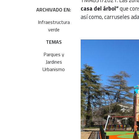
TMA851/2021. Las zona
casa del árbol”
que cons
ARCHIVADO EN:
así como, carruseles ada
Infraestructura
verde
TEMAS
Parques y
Jardines
Urbanismo