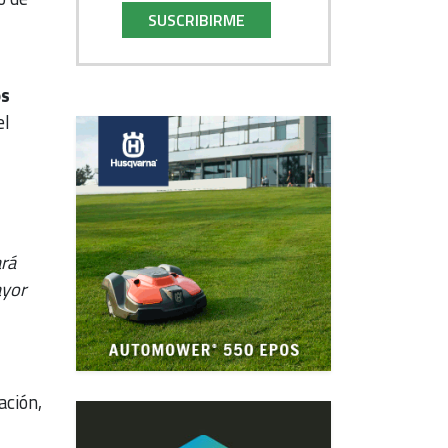
SUSCRIBIRME
os
el
ará
ayor
ación,