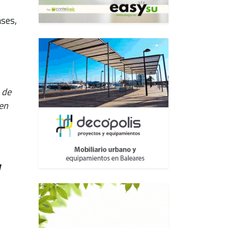
ases,
 de
len
y