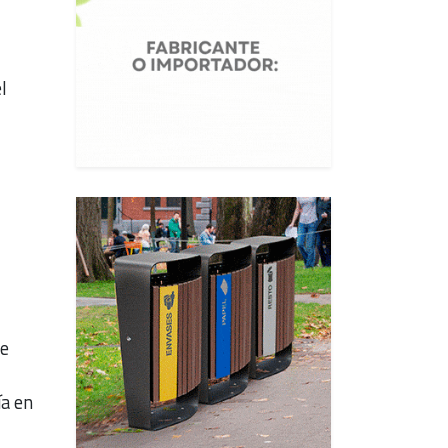
l
de
ía en