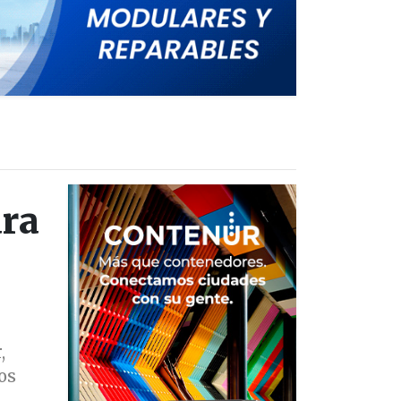
ara
,
os