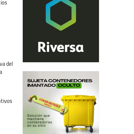
ios
va del
a
ntivos