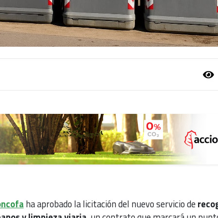
oncofa
ha aprobado la licitación del nuevo servicio de
reco
anos y limpieza viaria
, un contrato que marcará un punt