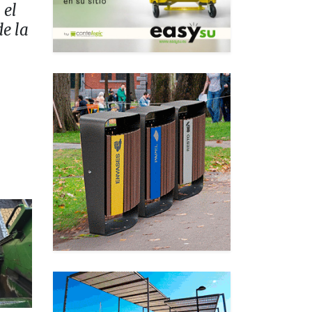
 el
e la