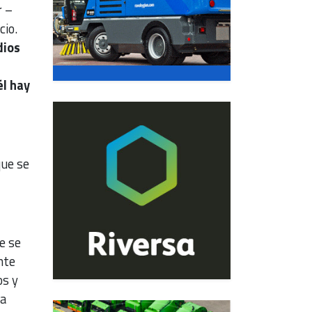
r –
cio.
dios
él hay
que se
e se
nte
os y
 a