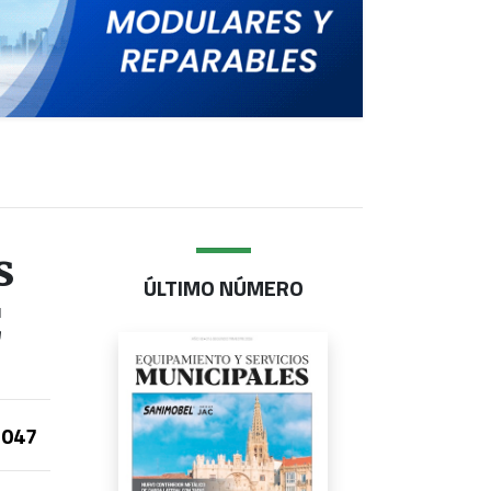
s
ÚLTIMO NÚMERO
C
047