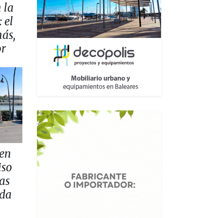
 la
 el
más,
or
 en
iso
as
ada