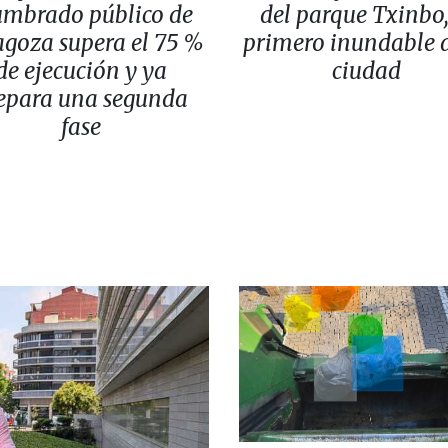
umbrado público de
del parque Txinbo,
agoza supera el 75 %
primero inundable d
de ejecución y ya
ciudad
epara una segunda
fase