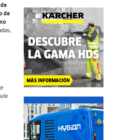
 de
o de
omo
adas,
te
esde