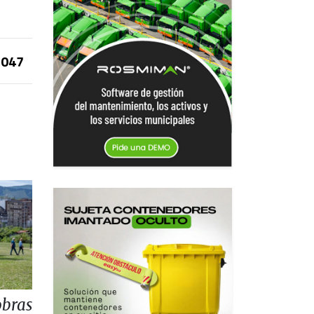
047
obras