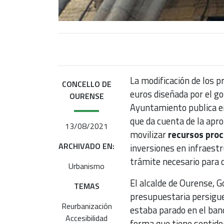
La modificación de los 
CONCELLO DE
euros diseñada por el go
OURENSE
Ayuntamiento publica en e
que da cuenta de la apr
13/08/2021
movilizar
recursos pro
ARCHIVADO EN:
inversiones en infraestru
trámite necesario para q
Urbanismo
El alcalde de Ourense, G
TEMAS
presupuestaria persigue
Reurbanización
estaba parado en el banc
Accesibilidad
forma que tiene sentido: 