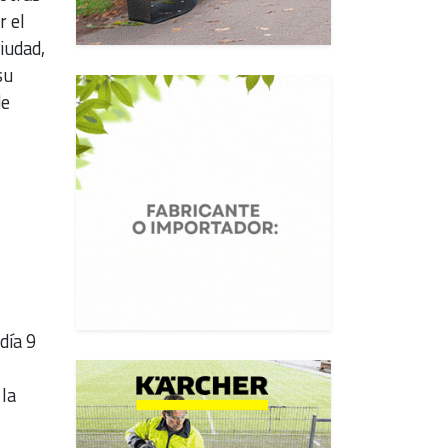
r el
iudad,
su
de
día 9
 la