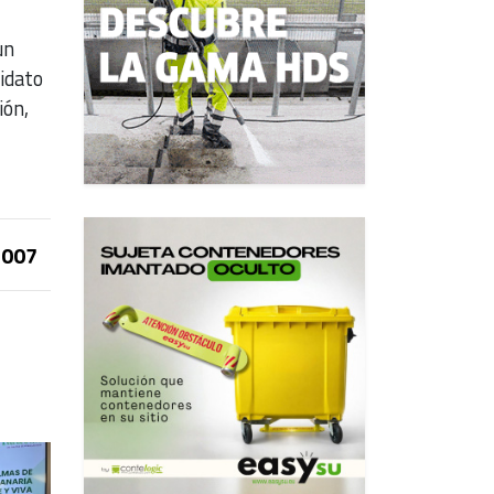
un
idato
ión,
007