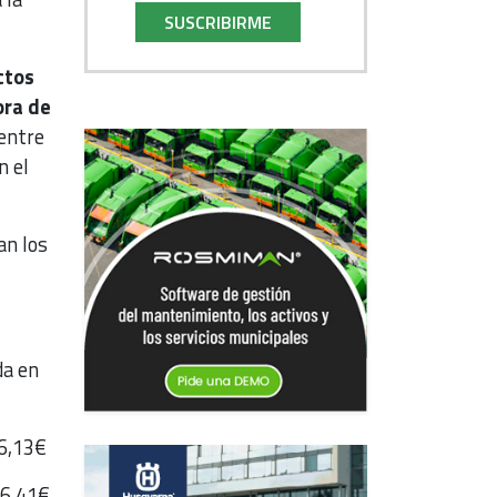
SUSCRIBIRME
ctos
ora de
entre
n el
an los
€
da en
56,13€
16,41€