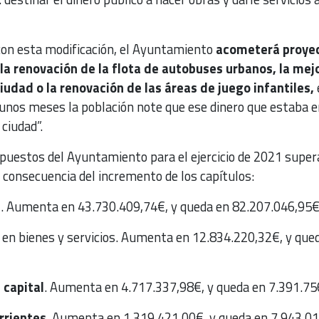
 con esta modificación, el Ayuntamiento
acometerá proye
a renovación de la flota de autobuses urbanos, la mej
ciudad o la renovación de las áreas de juego infantiles,
 unos meses la población note que ese dinero que estaba e
ciudad”.
puestos del Ayuntamiento para el ejercicio de 2021 super
 consecuencia del incremento de los capítulos:
s
. Aumenta en 43.730.409,74€, y queda en 82.207.046,95
s
en bienes y servicios. Aumenta en 12.834.220,32€, y que
 capital
. Aumenta en 4.717.337,98€, y queda en 7.391.7
rrientes
. Aumenta en 1.319.421,00€, y queda en 7.943.0