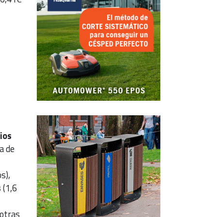
ios
a de
s),
s
(1,6
 otras