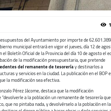
1
presupuestos del Ayuntamiento por importe de 62.601.389
bierno municipal entrará en vigor el jueves, día 12 de agost
l Boletín Oficial de la Provincia del día 10 de agosto el e
obación de la modificación presupuestaria, que pretende
cedentes del remanente de tesorería
y destinarlos a
cturas y servicios en la ciudad. La publicación en el BOP e
ue la modificación sea efectiva.
onzalo Pérez Jácome, destaca que la modificación
 “devolverle a la población un remanente de tesorería que
o, que no pintaba nada, y devolvérselo a la población en la
destinar el dinero público a hacer obras y darle servicios a