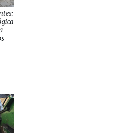
ntes:
ógica
la
os