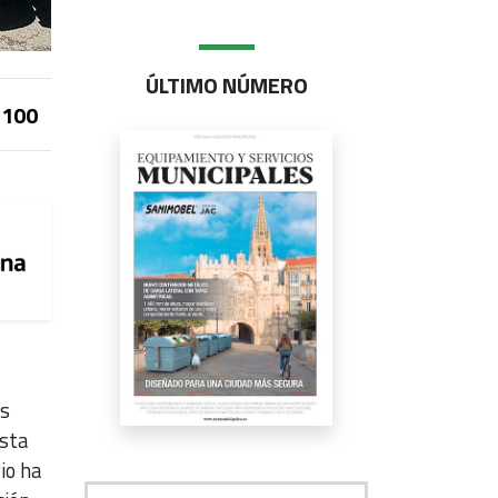
ÚLTIMO NÚMERO
100
es
sta
io ha