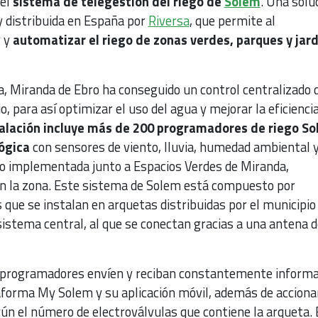
 el
sistema de telegestión del riego de
Solem
. Una solu
y distribuida en España por
Riversa
, que permite al
r y
automatizar el riego de zonas verdes, parques y jar
a, Miranda de Ebro ha conseguido un control centralizado 
o, para así optimizar el uso del agua y mejorar la eficiencia
stalación incluye más de 200 programadores de riego So
lógica
con sensores de viento, lluvia, humedad ambiental 
o implementada junto a Espacios Verdes de Miranda,
 en la zona. Este sistema de Solem está compuesto por
ue se instalan en arquetas distribuidas por el municipio
istema central, al que se conectan gracias a una antena d
 programadores envíen y reciban constantemente informa
taforma My Solem y su aplicación móvil, además de acciona
gún el número de electroválvulas que contiene la arqueta. 