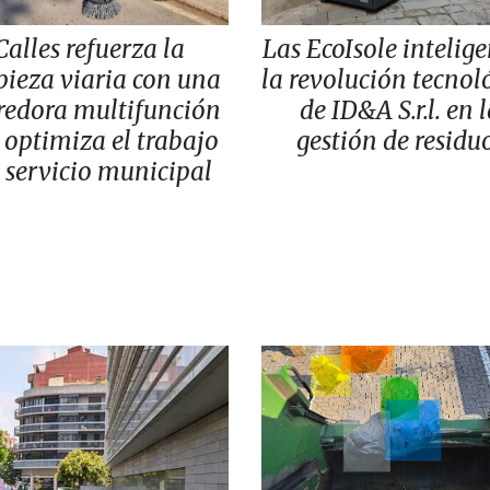
Calles refuerza la
Las EcoIsole intelige
pieza viaria con una
la revolución tecnol
redora multifunción
de ID&A S.r.l. en 
 optimiza el trabajo
gestión de residu
 servicio municipal