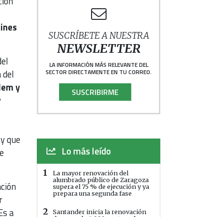
ción
dines
SUSCRÍBETE A NUESTRA
NEWSLETTER
del
LA INFORMACIÓN MÁS RELEVANTE DEL
 del
SECTOR DIRECTAMENTE EN TU CORREO.
lem y
SUSCRIBIRME
y
 y que
Lo más leído
e
1
La mayor renovación del
alumbrado público de Zaragoza
ción
supera el 75 % de ejecución y ya
prepara una segunda fase
r
Es a
2
Santander inicia la renovación