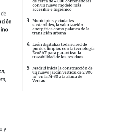
de cerca de 4.000 contenedores
con un nuevo modelo más
accesible e higiénico
 de
ación
3
Municipios y ciudades
sostenibles, la valorización
sino
energética como palanca de la
transición urbana
4
León digitaliza toda su red de
puntos limpios con la tecnología
EcoSAT para garantizar la
trazabilidad de los residuos
5
Madrid inicia la construcción de
ha,
un nuevo jardín vertical de 2.800
m² en la M-30 a la altura de
sa,
Ventas
o y