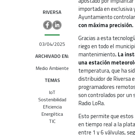
apostado por implantar
importada en exclusiva 
RIVERSA
Ayuntamiento controla
con máxima precisión.
Gracias a esta tecnologí
03/04/2025
riego en todo el municipi
mantenimiento
. La in
ARCHIVADO EN:
una estación meteoro
Medio Ambiente
temperatura, que ha sid
distribuidor de Riversa
TEMAS
programadores remotos q
IoT
son controlados por un s
Sostenibilidad
Radio LoRa.
Eficiencia
Energética
Esto permite que estos
TIC
en tiempo real a la pla
entre 1 y 6 válvulas, se