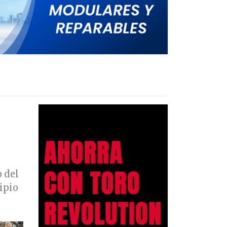
 del
ipio