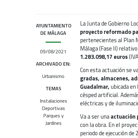
La Junta de Gobierno Loc
AYUNTAMIENTO
proyecto reformado par
DE MÁLAGA
pertenecientes al Plan M
Málaga (Fase II) relativ
09/08/2021
1.283.098,17 euros
(IVA
ARCHIVADO EN:
Con esta actuación se va
Urbanismo
gradas, almacenes, adm
Guadalmar,
ubicada en l
TEMAS
césped artificial. Ademá
Instalaciones
eléctricas y de iluminaci
Deportivas
Parques y
Va a ser una
actuación 
Jardines
con la obra. En el proye
periodo de ejecución de 2