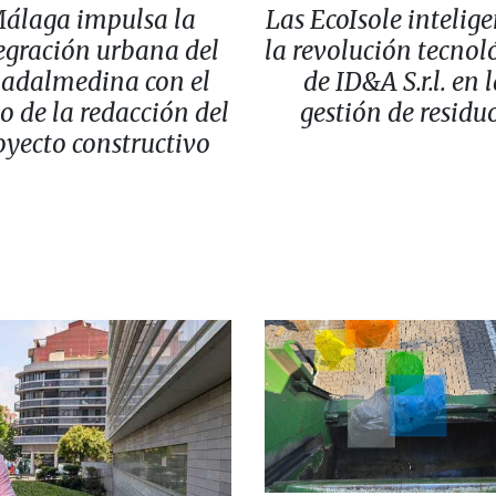
álaga impulsa la
Las EcoIsole intelige
egración urbana del
la revolución tecnol
adalmedina con el
de ID&A S.r.l. en 
io de la redacción del
gestión de residu
oyecto constructivo