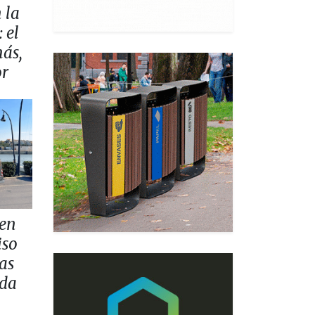
 la
 el
más,
or
 en
iso
as
ada