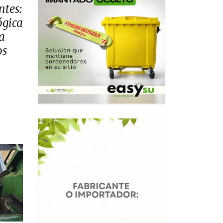
ntes:
ógica
la
os