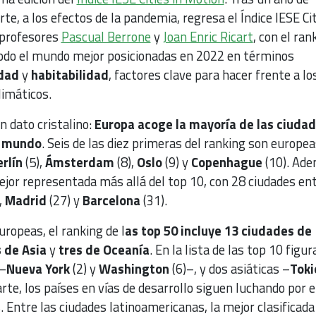
te, a los efectos de la pandemia, regresa el Índice IESE Cit
s profesores
Pascual Berrone
y
Joan Enric Ricart
, con el ran
todo el mundo mejor posicionadas en 2022 en términos
dad
y
habitabilidad
, factores clave para hacer frente a lo
limáticos.
n dato cristalino:
Europa acoge la mayoría de las ciuda
l mundo
. Seis de las diez primeras del ranking son europea
rlín
(5),
Ámsterdam
(8),
Oslo
(9) y
Copenhague
(10). Ade
ejor representada más allá del top 10, con 28 ciudades ent
,
Madrid
(27) y
Barcelona
(31).
uropeas, el ranking de l
as top 50 incluye 13 ciudades de
s de Asia
y
tres de Oceanía
. En la lista de las top 10 figu
–
Nueva
York
(2) y
Washington
(6)–, y dos asiáticas –
Toki
arte, los países en vías de desarrollo siguen luchando por 
 Entre las ciudades latinoamericanas, la mejor clasificada