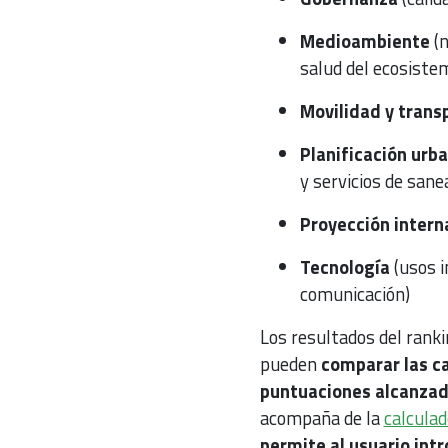
Medioambiente
(n
salud del ecosiste
Movilidad y trans
Planificación urb
y servicios de san
Proyección intern
Tecnología
(usos i
comunicación)
Los resultados del rank
pueden
comparar las ca
puntuaciones alcanzad
acompaña de la
calculad
permite al usuario int