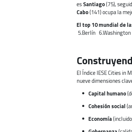
es
Santiago
(75), segui
Cabo
(141) ocupa la mejo
El top 10 mundial de la
5.Berlín 6.Washingto
Construyend
El Índice IESE Cities in
nueve dimensiones clav
Capital humano
(d
Cohesión social
(a
Economía
(incluido
Gobernanza
(calid