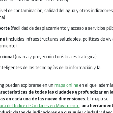
ivel de contaminación, calidad del agua y otros indicadores
ma)
porte
(facilidad de desplazamiento y acceso a servicios púb
ana
(incluidas infraestructuras saludables, políticas de viv
eamiento)
acional
(marca y proyección turística estratégica)
nteligentes de las tecnologías de la información y la
ing pueden explorarse en un
mapa online
en el que, además
racterísticas de todas las ciudades y profundizar en l
as en cada una de las nueve dimensiones
. El mapa se
ora del Índice de Ciudades en Movimiento
,
una herramien
roducir datos de indicadores en cualquier ciudad y desc