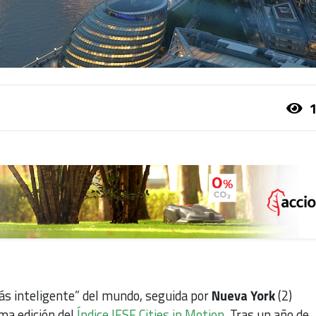
1
ás inteligente” del mundo, seguida por
Nueva
York
(2)
ima edición del
Índice IESE Cities in Motion
. Tras un año de