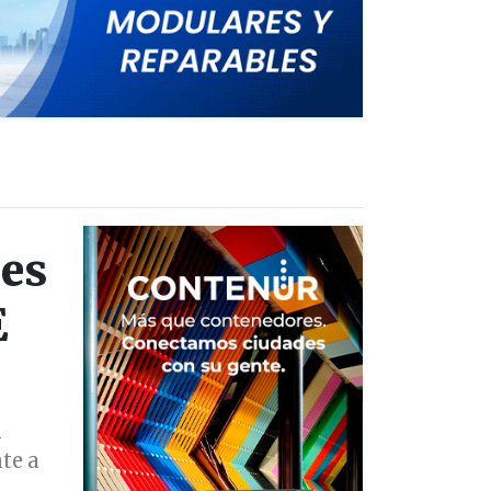
des
E
n
te a