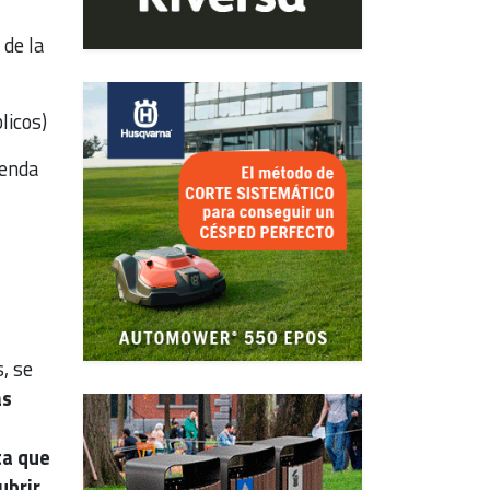
 de la
licos)
ienda
, se
as
ta que
ubrir