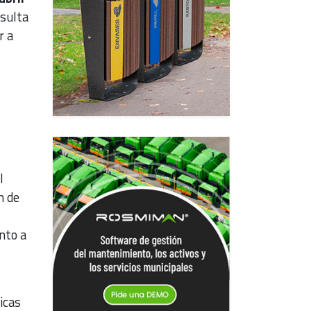
esulta
r a
l
n de
anto a
icas