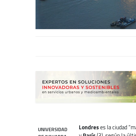
Londres
es la ciudad “m
UNIVERSIDAD
y
París
(3), según la últ