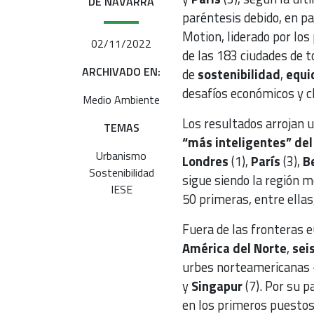
DE NAVARRA
paréntesis debido, en par
Motion, liderado por lo
02/11/2022
de las 183 ciudades de 
ARCHIVADO EN:
de
sostenibilidad
,
equi
desafíos económicos y c
Medio Ambiente
Los resultados arrojan u
TEMAS
“más inteligentes” de
Urbanismo
Londres
(1),
París
(3),
Be
Sostenibilidad
sigue siendo la región m
IESE
50 primeras, entre ellas
Fuera de las fronteras e
América del Norte
,
sei
urbes norteamericanas 
y
Singapur
(7). Por su p
en los primeros puestos.