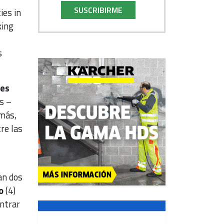
SUSCRIBIRME
ies in
king
s
des
s –
más,
re las
ran dos
o
(4)
entrar