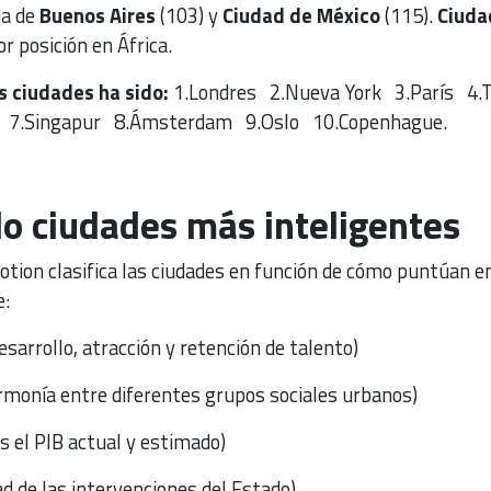
da de
Buenos Aires
(103) y
Ciudad de México
(115).
Ciuda
r posición en África.
s ciudades ha sido:
1.Londres 2.Nueva York 3.París 4.T
n 7.Singapur 8.Ámsterdam 9.Oslo 10.Copenhague.
o ciudades más inteligentes
 Motion clasifica las ciudades en función de cómo puntúan e
e:
esarrollo, atracción y retención de talento)
rmonía entre diferentes grupos sociales urbanos)
s el PIB actual y estimado)
ad de las intervenciones del Estado)