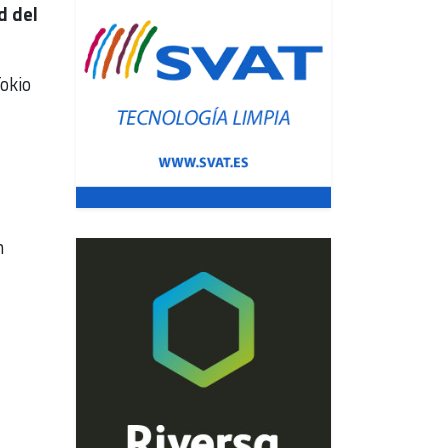
d del
okio
n