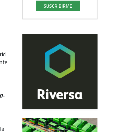
SUSCRIBIRME
rid
ente
70-
la