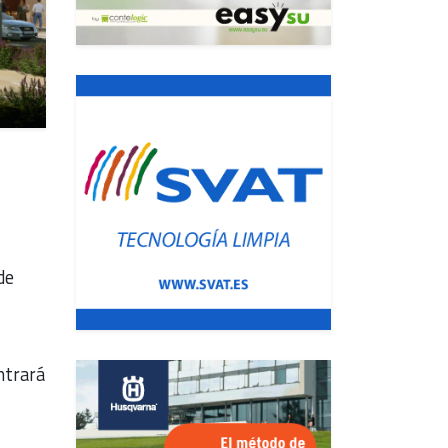
de
l
ntrará