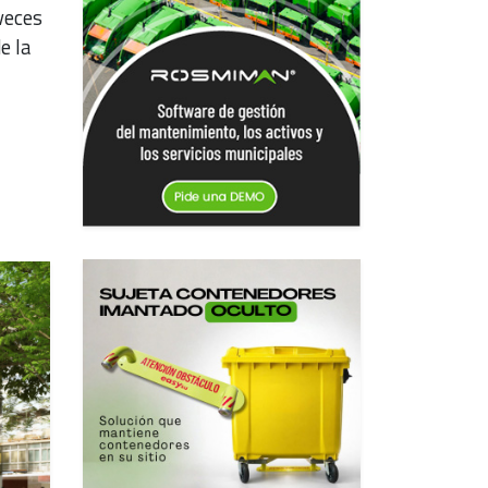
 veces
e la