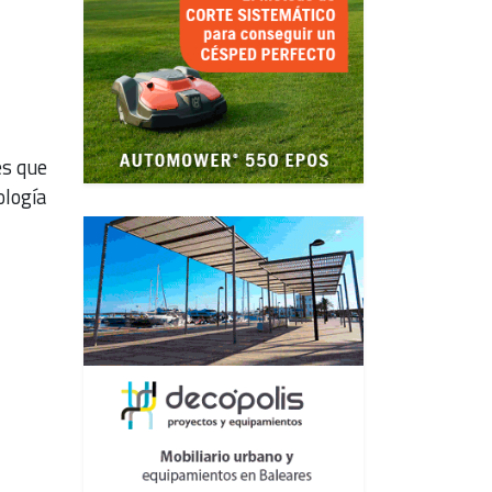
es que
ología