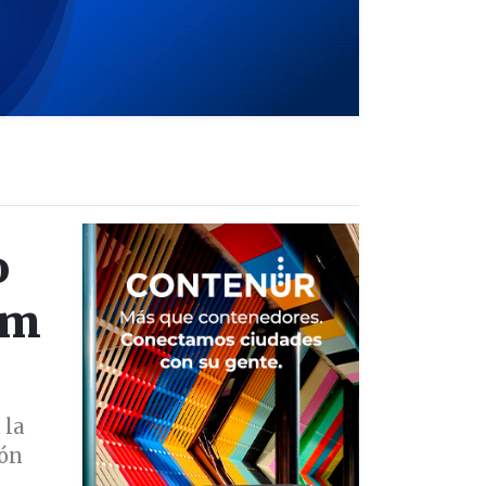
o
km
 la
ión