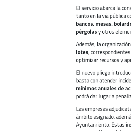
El servicio abarca la co
tanto en la vía pública
bancos, mesas, bolardo
pérgolas
y otros eleme
Además, la organización t
lotes
, correspondientes 
optimizar recursos y apr
El nuevo pliego introdu
basta con atender incid
mínimos anuales de ac
podrá dar lugar a penali
Las empresas adjudicata
ámbito asignado, además 
Ayuntamiento. Estas ins