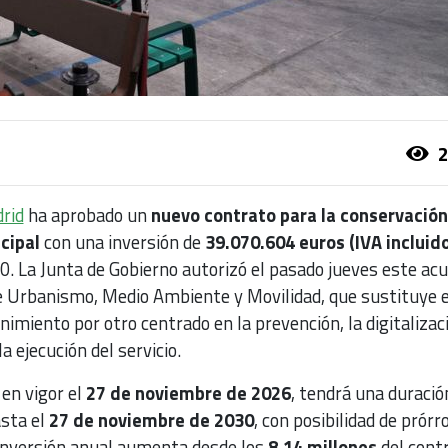
2
rid
ha aprobado un
nuevo contrato para la conservación
cipal
con una inversión de
39.070.604 euros (IVA incluido
. La Junta de Gobierno autorizó el pasado jueves este acu
e Urbanismo, Medio Ambiente y Movilidad, que sustituye e
miento por otro centrado en la prevención, la digitalizac
 ejecución del servicio.
 en vigor el
27 de noviembre de 2026
, tendrá una duració
asta el
27 de noviembre de 2030
, con posibilidad de prórr
a inversión anual aumenta desde los
8,14 millones
del cont