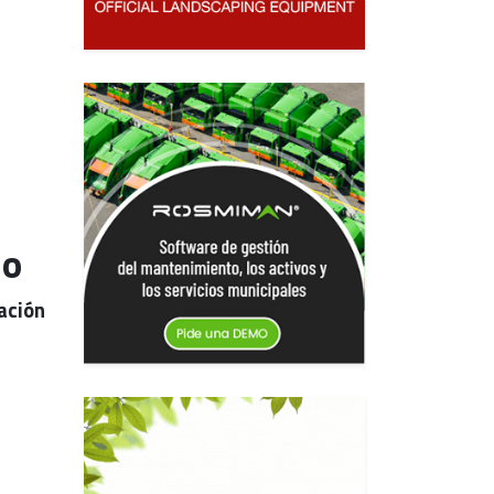
do
zación