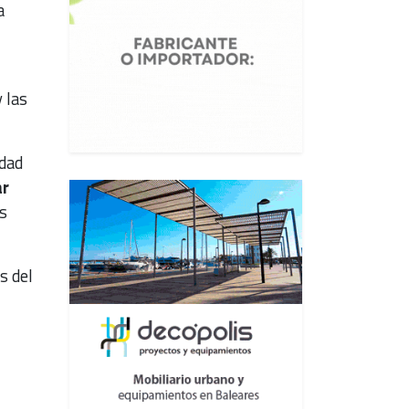
a
 las
idad
ar
s
as del