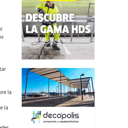
l
os
tar
bre la
e la
dades