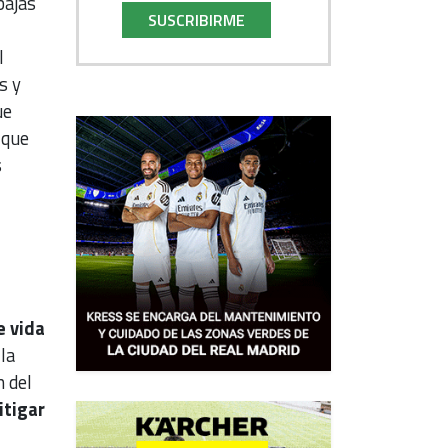
bajas
SUSCRIBIRME
l
s y
ue
 que
s
e vida
la
n del
itigar