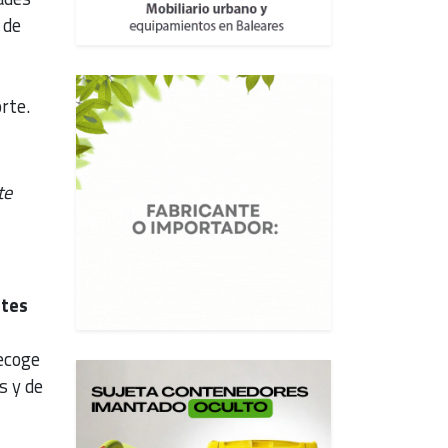
 de
rte.
te
ntes
ecoge
s y de