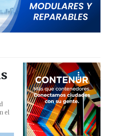
as
ad
n el