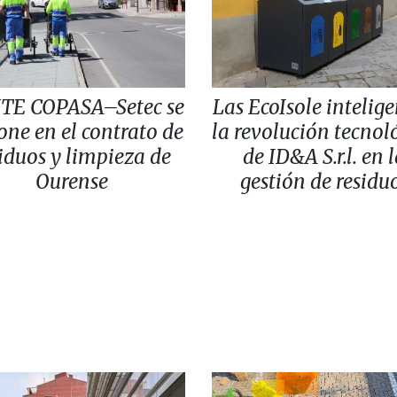
UTE COPASA–Setec se
Las EcoIsole intelige
ne en el contrato de
la revolución tecnol
siduos y limpieza de
de ID&A S.r.l. en 
Ourense
gestión de residu