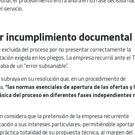
bunal, el procedimiento entra ahora en su fase decisiva hac
l servicio.
or incumplimiento documental
excluida del proceso por no presentar correctamente la
ación exigida en los pliegos. La empresa recurrió ante el 
taba de un “error subsanable”.
l subraya en su resolución que, en un procedimiento de
va,
“las normas esenciales de apertura de las ofertas y 
ásica del proceso en diferentes fases independientes 
ón considera que la pretensión de la empresa recurrente
citación a sus intereses particulares, permitiéndole aportar
ráctica totalidad de su propuesta técnica, al margen del