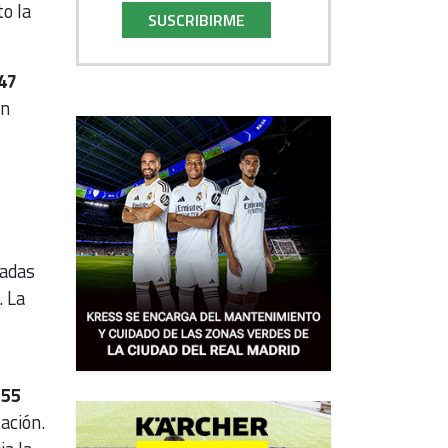
to la
SUSCRIBIRME
47
en
tadas
. La
,55
ación.