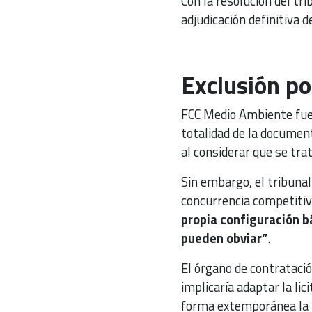
Con la resolución del tri
adjudicación definitiva de
Exclusión p
FCC Medio Ambiente fue 
totalidad de la document
al considerar que se tra
Sin embargo, el tribuna
concurrencia competiti
propia configuración b
pueden obviar”
.
El órgano de contrataci
implicaría adaptar la li
forma extemporánea la p