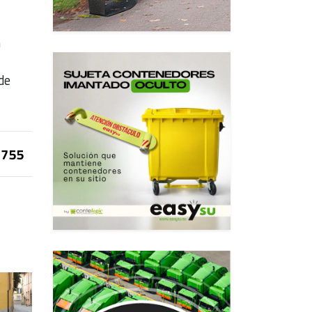
n
de
755