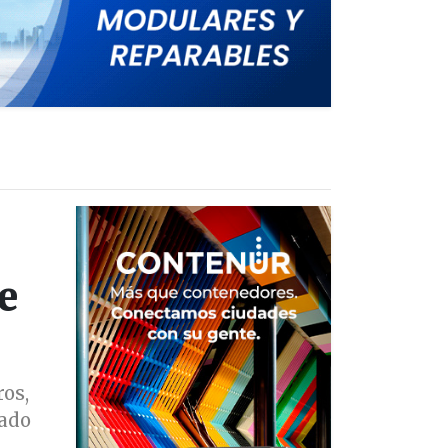
e
ros,
tado