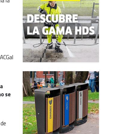
ia la
TACGal
la
no se
 de