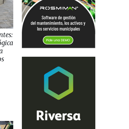
ntes:
ógica
la
os