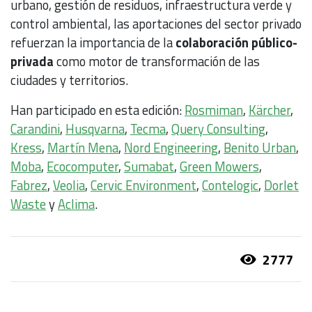
urbano, gestión de residuos, infraestructura verde y
control ambiental, las aportaciones del sector privado
refuerzan la importancia de la
colaboración público-
privada
como motor de transformación de las
ciudades y territorios.
Han participado en esta edición:
Rosmiman
,
Kärcher
,
Carandini
,
Husqvarna
,
Tecma
,
Query Consulting
,
Kress
,
Martín Mena
,
Nord Engineering
,
Benito Urban
,
Moba
,
Ecocomputer
,
Sumabat
,
Green Mowers
,
Fabrez
,
Veolia
,
Cervic Environment
,
Contelogic
,
Dorlet
Waste
y
Aclima
.
2777