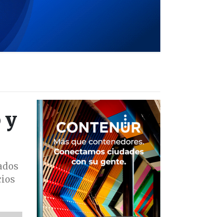
 y
cados
cios