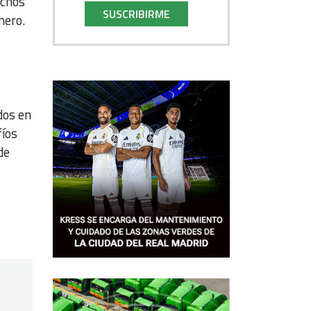
uchos
SUSCRIBIRME
mero.
dos en
fíos
de