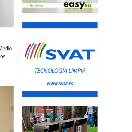
Medio
los