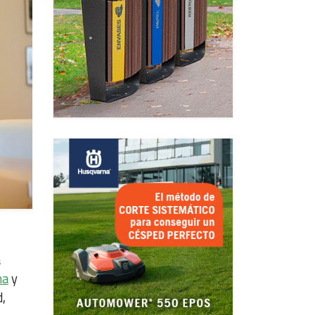
a
ma
y
,