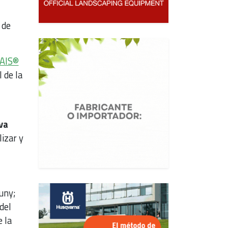
 de
AIS®
 de la
va
izar y
luny;
del
 la