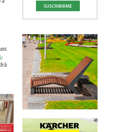
 a
SUSCRIBIRME
uos
s:
drá