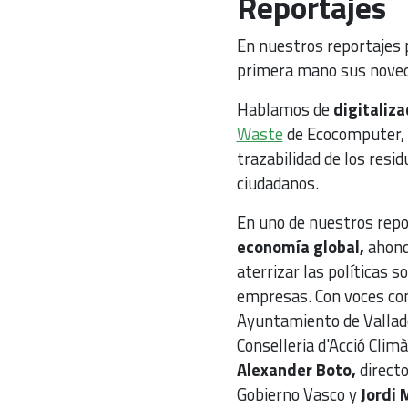
Reportajes
En nuestros reportajes p
primera mano sus noveda
Hablamos de
digitaliza
Waste
de Ecocomputer, q
trazabilidad de los resid
ciudadanos.
En uno de nuestros repo
economía global,
ahond
aterrizar las políticas s
empresas. Con voces co
Ayuntamiento de Vallado
Conselleria d'Acció Clim
Alexander Boto,
directo
Gobierno Vasco y
Jordi 