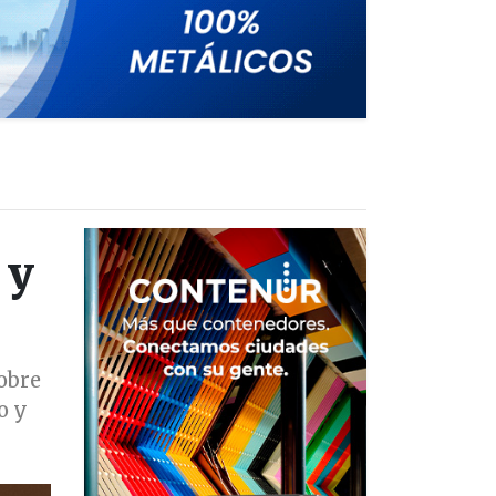
 y
obre
o y