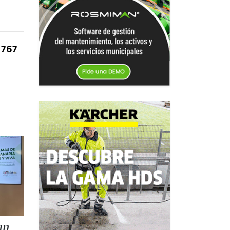
767
an