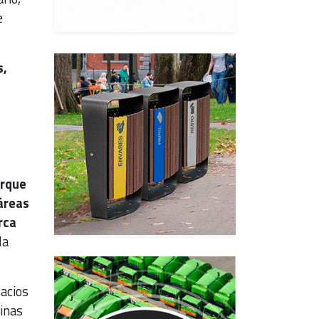
e
s,
arque
áreas
rca
la
pacios
cinas