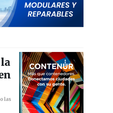
la
 en
o las