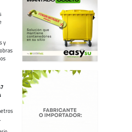
,
s
e
s y
 obras
mos
47
s
metros
.
rio,