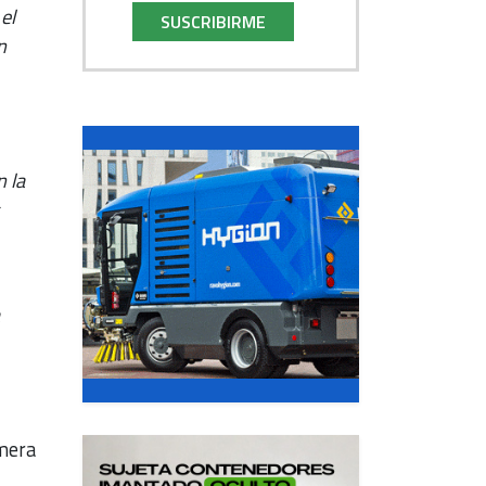
el
SUSCRIBIRME
n
 la
s
a
imera