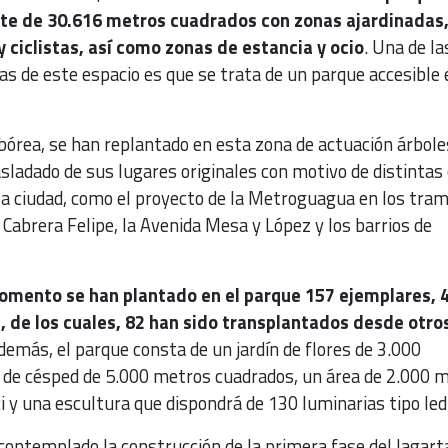
ste de 30.616 metros cuadrados con zonas ajardinadas
 ciclistas, así como zonas de estancia y ocio
. Una de la
cas de este espacio es que se trata de un parque accesible 
bórea, se han replantado en esta zona de actuación árbole
sladado de sus lugares originales con motivo de distintas
 la ciudad, como el proyecto de la Metroguagua en los tra
 Cabrera Felipe, la Avenida Mesa y López y los barrios de
omento se han plantado en el parque 157 ejemplares, 
, de los cuales, 82 han sido transplantados desde otro
Además, el parque consta de un jardín de flores de 3.000
e de césped de 5.000 metros cuadrados, un área de 2.000 
ci y una escultura que dispondrá de 130 luminarias tipo led
ontemplado la construcción de la primera fase del lagarta