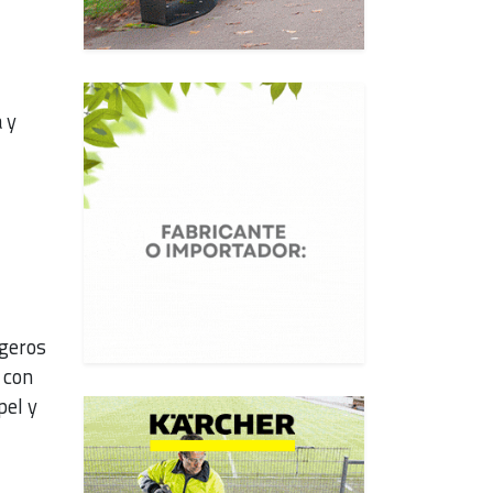
 y
igeros
 con
pel y