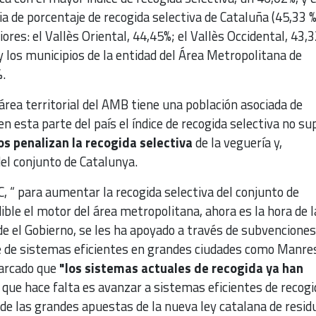
a de porcentaje de recogida selectiva de Cataluña (45,33 %)
iores: el Vallès Oriental, 44,45%; el Vallès Occidental, 43,3
y los municipios de la entidad del Área Metropolitana de
.
 área territorial del AMB tiene una población asociada de
n esta parte del país el índice de recogida selectiva no su
os penalizan la recogida selectiva
de la veguería y,
del conjunto de Catalunya.
RC, “ para aumentar la recogida selectiva del conjunto de
ble el motor del área metropolitana, ahora es la hora de l
de el Gobierno, se les ha apoyado a través de subvencione
e de sistemas eficientes en grandes ciudades como Manre
marcado que
"los sistemas actuales de recogida ya han
o que hace falta es avanzar a sistemas eficientes de recogi
 de las grandes apuestas de la nueva ley catalana de resid