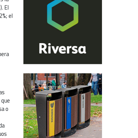
. El
2%; el
pera
as
s que
sa o
da
uos