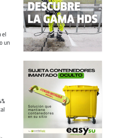
 el
o un
4%
al