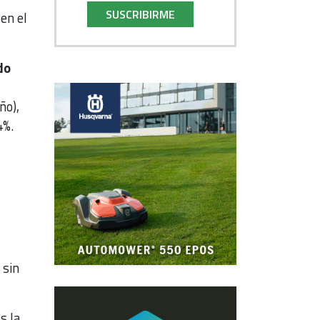
SUSCRIBIRME
 en el
do
ño),
4%.
sin
s la