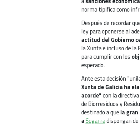
a
sanciones económicas
norma tipifica como infr
Después de recordar que
ley para oponerse al ade
actitud del Gobierno c
la Xunta e incluso de la
para cumplir con los
obj
esperado.
Ante esta decisión "unila
Xunta de Galicia ha el
acorde"
con la directiv
de Biorresiduos y Resid
destinado a que
la gran
a
Sogama
dispongan de