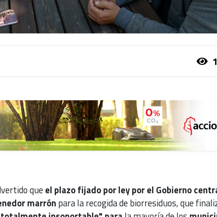
1
dvertido que
el plazo fijado por ley por el Gobierno centr
tenedor marrón
para la recogida de biorresiduos, que
finali
"totalmente insoportable" para
la mayoría de los
munici