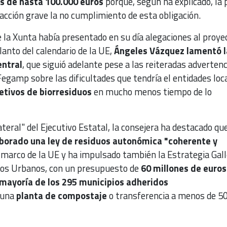
 de hasta 100.000 euros
porque, según ha explicado, la 
acción grave la no cumplimiento de esta obligación.
 la Xunta había presentado en su día alegaciones al proye
lanto del calendario de la UE,
Ángeles Vázquez lamentó l
entral
, que siguió adelante pese a las reiteradas advertenc
 Fegamp sobre las dificultades que tendría el entidades loc
etivos de biorresiduos
en mucho menos tiempo de lo
teral" del Ejecutivo Estatal,
la consejera ha destacado qu
aborado una ley de residuos autonómica "coherente y
a marco de la UE y ha impulsado también la Estrategia Gal
uos Urbanos, con un presupuesto de
60 millones de euros
 mayoría de los 295 municipios adheridos
 una
planta de compostaje
o transferencia a menos de 5