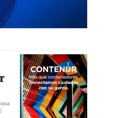
r
 una
E