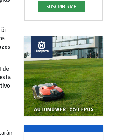
SUSCRIBIRME
ción
ha
azos
1 de
 esta
tivo
tarán