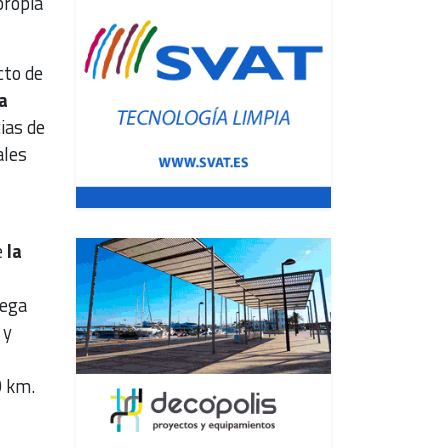
propia
cto de
a
ias de
ales
e
la
lega
y
0 km.