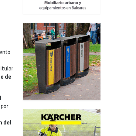
ento
itular
te de
l
 por
n del