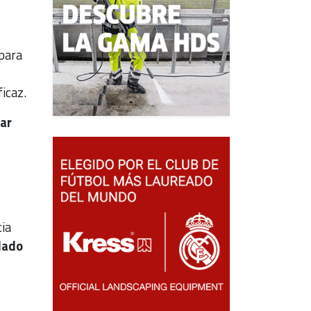
 para
icaz.
ar
ia
lado