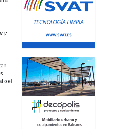
como
r y
can
os
l o el