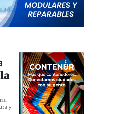
a
la
rid
ura y