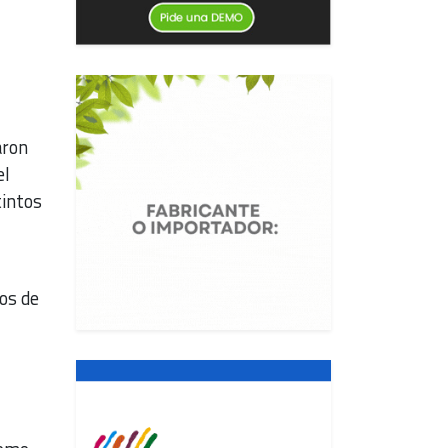
aron
el
tintos
vos de