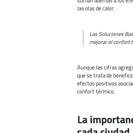
suman además a los efe
las olas de calor.
Las Soluciones Basa
mejorar el confort
Aunque las cifras agreg
que se trata de benefic
efectos positivos asoci
confort térmico.
La importanc
cada ciudad