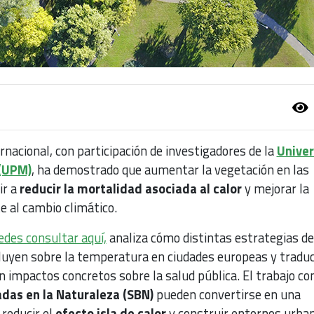
ernacional, con participación de investigadores de la
Unive
 (UPM)
, ha demostrado que aumentar la vegetación en las
ir a
reducir la mortalidad asociada al calor
y mejorar la
e al cambio climático.
edes consultar aquí,
analiza cómo distintas estrategias de
luyen sobre la temperatura en ciudades europeas y tradu
 impactos concretos sobre la salud pública. El trabajo co
das en la Naturaleza (SBN)
pueden convertirse en una
reducir el
efecto isla de calor
y construir entornos urba