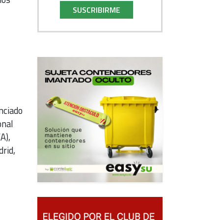
SUSCRIBIRME
anciado
onal
A),
rid,