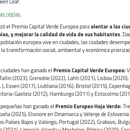
reen Leaf.
as reglas.
zó el Premio Capital Verde Europea para
alentar a las ci
ias, y mejorar la calidad de vida de sus habitantes
. Da
a población europea vive en ciudades, las ciudades desemp
 la transformación social, ambiental y económica prioriza
s ciudades han ganado el
Premio Capital Verde Europea:
V
Tallin (2023), Grenoble (2022), Lahti (2021), Lisboa (2020),
 ), Essen (2017), Liubliana (2016), Bristol (2015), Copenha
Vitoria-Gasteiz (2012), Hamburgo (2011) y Estocolmo (201
s pequeñas han ganado el
Premio Europeo Hoja Verde:
Tre
spaña (2025), Elsinore en Dinamarca y Velenje de Eslovenia
os Países Bajos y Valongo, Portugal (2022), Grabovo, Bulga
a (2021), Limerick, Irlanda y Mechelen, Bélgica (2020); Cor