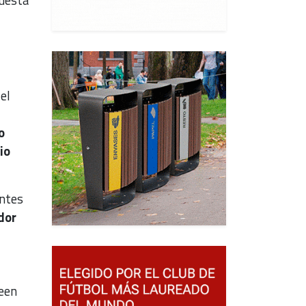
el
o
io
entes
dor
reen