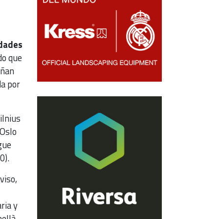
udades
do que
eñan
da por
ilnius
 Oslo
gue
0).
viso,
ria y
nellà