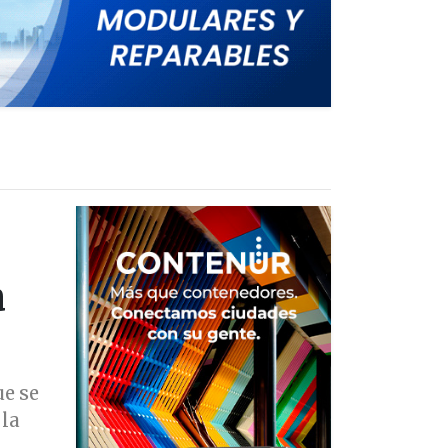
a
e se
 la