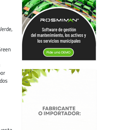
Verde,
Green
u
por
odos
cuesta