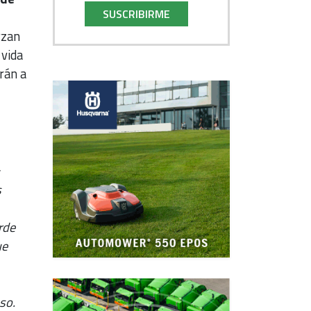
SUSCRIBIRME
rzan
 vida
rán a
:
s
rde
ue
so.