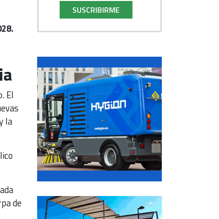
SUSCRIBIRME
028.
ia
. El
uevas
y la
lico
tada
rpa de