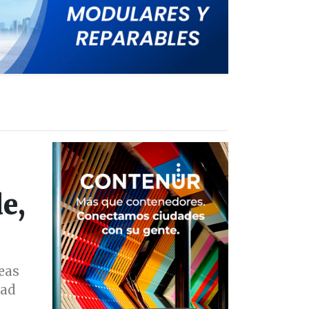
e,
eas
dad