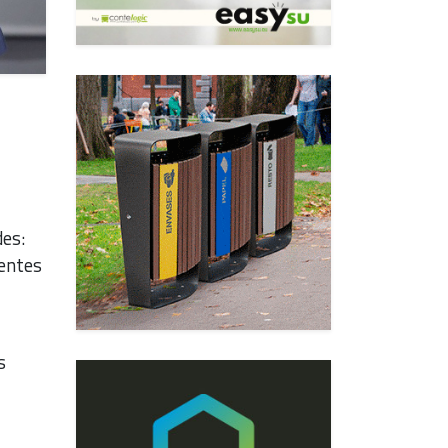
des:
rentes
s