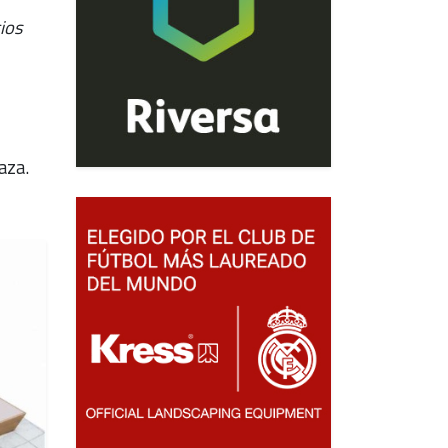
cios
aza.