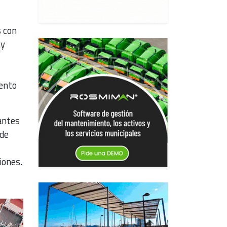
s con
 y
ento
antes
 de
iones.