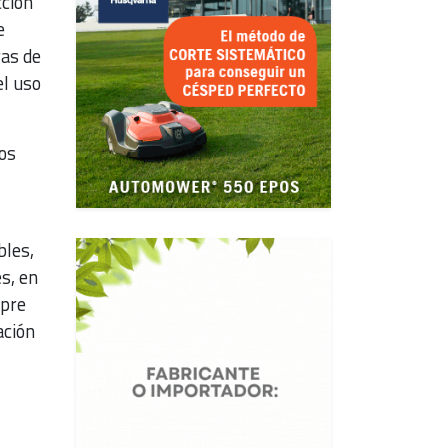
cción
e
ras de
el uso
los
bles,
s, en
mpre
ación