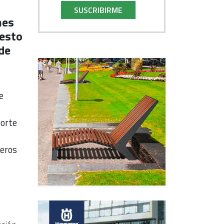
SUSCRIBIRME
nes
uesto
de
e
porte
jeros