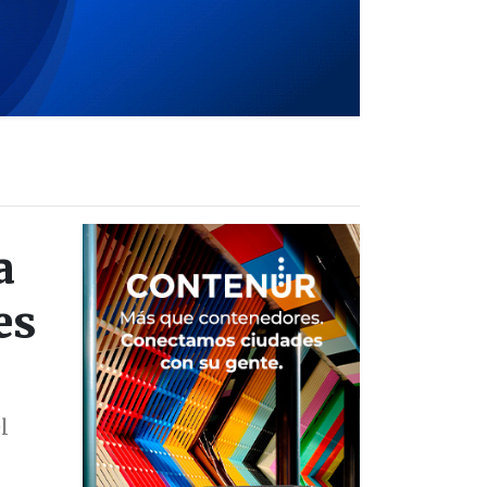
a
es
l