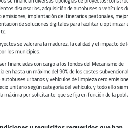
vos se financian diversas tipologías de proyectos: constru
mientos disuasorios, adquisición de autobuses o vehículos d
o emisiones, implantación de itinerarios peatonales, mejo
ntación de soluciones digitales para facilitar u optimizar 
tc.
oyectos se valorará la madurez, la calidad y el impacto de 
or los municipios.
ser financiadas con cargo a los fondos del Mecanismo de
cia en hasta un máximo del 90% de los costes subvenciona
e autobuses urbanos y vehículos de limpieza cero emisione
ecio unitario según categoría del vehículo, y todo ello sie
a máxima por solicitante, que se fija en función de la pobl
ondiciones y requisitos requeridos que han