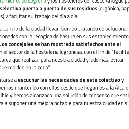
tamiento de Logroño
y los hosteleros del Casco Antiguo p
 selectiva puerta a puerta de sus residuos
(orgánica, pap
) y facilitar su trabajo del día a día.
a centro de la ciudad llevan tiempo tratando de solucionar
ionados con la recogida de basura en sus establecimiento
Los concejales se han mostrado satisfechos ante el
 el sector de la hostelería logroñesa, con el fin de “facilit
tarea que realizan para nuestra ciudad y, además, evitar
que residen en la zona”.
ntarse a
escuchar las necesidades de este colectivo y
emos mantenido con ellos desde que llegamos a la Alcaldí
sible y hemos alcanzado una solución de consenso que sat
 va a suponer una mejora notable para nuestra ciudad en s