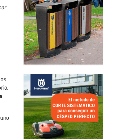
nar
Los
rio,
s
uno