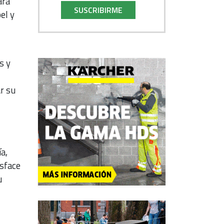
ara
SUSCRIBIRME
el y
s y
ar su
a,
isface
u