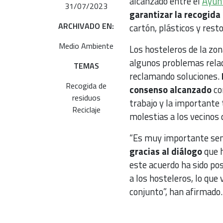
alcanzado entre el
Ayun
31/07/2023
garantizar la recogida
ARCHIVADO EN:
cartón, plásticos y restos
Medio Ambiente
Los hosteleros de la zon
algunos problemas relac
TEMAS
reclamando soluciones.
Recogida de
consenso alcanzado
con
residuos
trabajo y la importante 
Reciclaje
molestias a los vecinos 
“Es muy importante se
gracias al diálogo
que h
este acuerdo ha sido po
a los hosteleros, lo que
conjunto”, han afirmado.