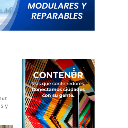
nar
os y