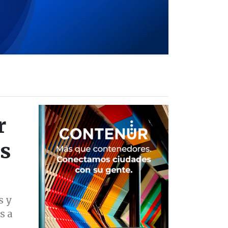
r
os
s y
s a