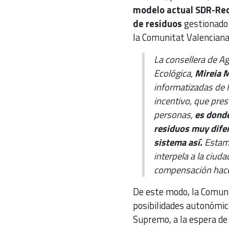
modelo actual SDR-Reci
de residuos
gestionado 
la Comunitat Valenciana 
La consellera de Ag
Ecológica,
Mireia M
informatizadas de 
incentivo, que pres
personas,
es donde
residuos muy dife
sistema así.
Estamo
interpela a la ciud
compensación hace
De este modo, la Comuni
posibilidades autonómicas
Supremo, a la espera de 