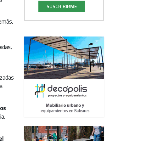
SUSCRIBIRME
demás,
a
idas,
izadas
a
dos
ia,
el