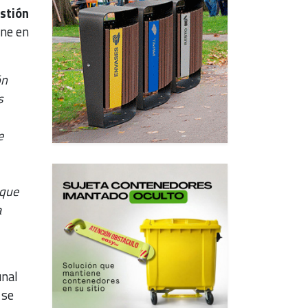
stión
one en
ón
s
e
 que
a
unal
 se