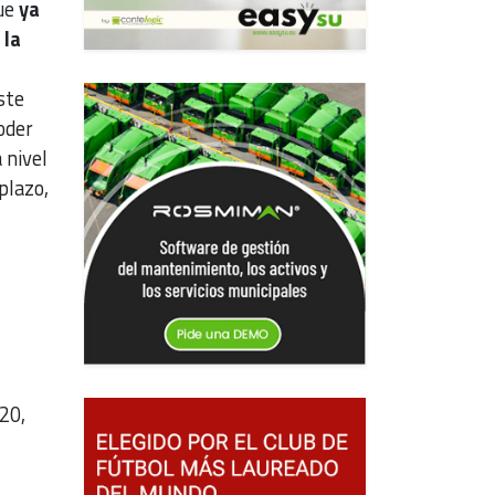
que
ya
 la
ste
oder
 nivel
plazo,
20,