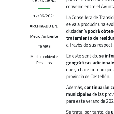
VALENCIANA
convenio entre el Ayunt
17/06/2021
La Consellera de Transic
se va a producir una evo
ARCHIVADO EN:
ciudadanía
podrá obten
Medio Ambiente
tratamiento de residu
a través de sus respecti
TEMAS
En este sentido,
se inf
Medio ambiente
geográficas adicionale
Residuos
que ya hace tiempo que 
provincia de Castellón.
Además,
continuarán c
municipales
de las prov
para este verano de 202
Se trata, por tanto, de
u