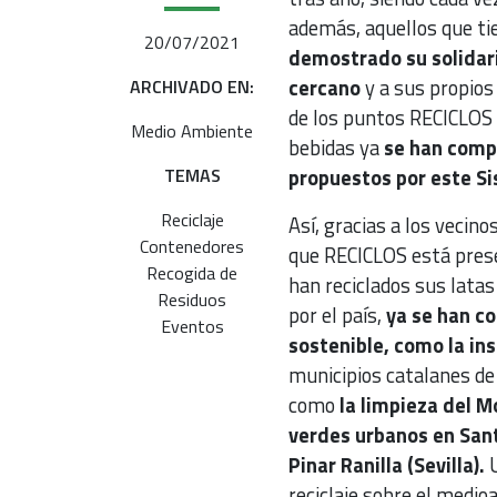
además, aquellos que tie
20/07/2021
demostrado su solidar
cercano
y a sus propios
ARCHIVADO EN:
de los puntos RECICLOS q
Medio Ambiente
bebidas ya
se han compl
TEMAS
propuestos por este S
Reciclaje
Así, gracias a los vecin
Contenedores
que RECICLOS está prese
Recogida de
han reciclados sus latas
Residuos
por el país,
ya se han co
Eventos
sostenible, como la in
municipios catalanes de 
como
la limpieza del M
verdes urbanos en Sant
Pinar Ranilla (Sevilla).
U
reciclaje sobre el medio