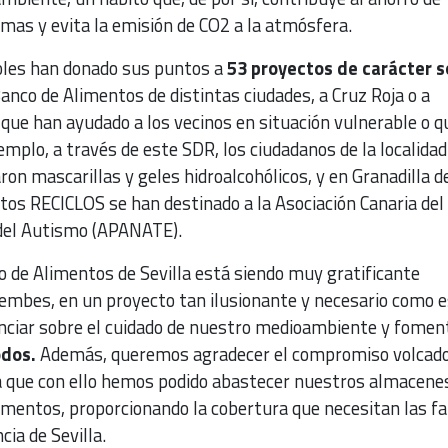
as y evita la emisión de CO2 a la atmósfera.
ñoles han donado sus puntos a
53 proyectos de carácter so
nco de Alimentos de distintas ciudades, a Cruz Roja o a
 que han ayudado a los vecinos en situación vulnerable o q
emplo, a través de este SDR, los ciudadanos de la localidad
on mascarillas y geles hidroalcohólicos, y en Granadilla d
tos RECICLOS se han destinado a la Asociación Canaria del
 del Autismo (APANATE).
o de Alimentos de Sevilla está siendo muy gratificante
oembes, en un proyecto tan ilusionante y necesario como e
nciar sobre el cuidado de nuestro medioambiente y fomen
odos.
Además, queremos agradecer el compromiso volcado
a que con ello hemos podido abastecer nuestros almacene
imentos, proporcionando la cobertura que necesitan las fa
cia de Sevilla.