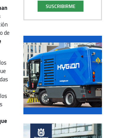
SUSCRIBIRME
han
s
ción
o de
e
los
que
idas
los
s
que