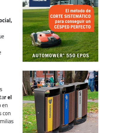
cial,
ue
e
s
ta
r el
 en
s con
milias