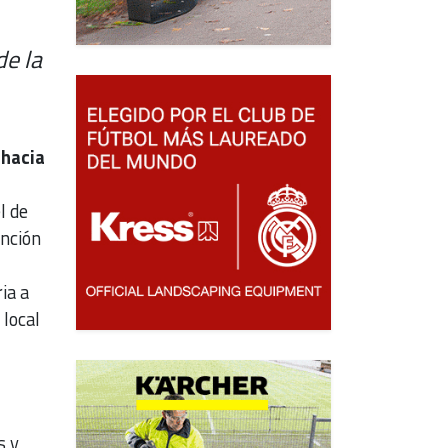
de la
 hacia
l de
nción
ia a
 local
s y