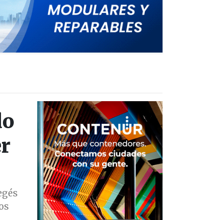
do
er
egés
os