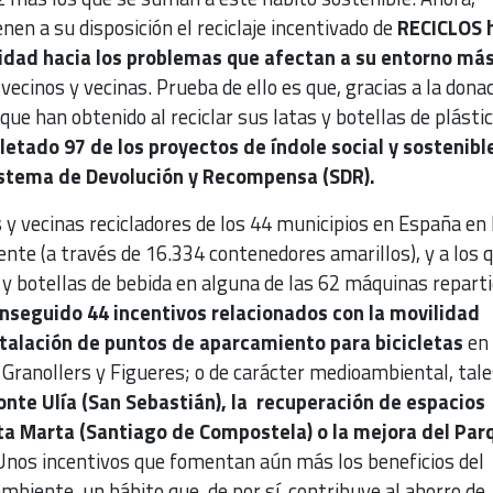
nen a su disposición el reciclaje incentivado de
RECICLOS 
idad hacia los problemas que afectan a su entorno má
 vecinos y vecinas. Prueba de ello es que, gracias a la dona
ue han obtenido al reciclar sus latas y botellas de plástic
etado 97 de los proyectos de índole social y sostenibl
istema de Devolución y Recompensa (SDR).
os y vecinas recicladores de los 44 municipios en España en 
nte (a través de 16.334 contenedores amarillos), y a los 
 y botellas de bebida en alguna de las 62 máquinas repart
nseguido 44 incentivos relacionados con la movilidad
stalación de puntos de aparcamiento para bicicletas
en 
Granollers y Figueres; o de carácter medioambiental, tale
onte Ulía (San Sebastián), la recuperación de espacios
a Marta (Santiago de Compostela) o la mejora del Par
nos incentivos que fomentan aún más los beneficios del
ambiente, un hábito que, de por sí, contribuye al ahorro de