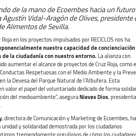
ndo de la mano de Ecoembes hacia un futuro
a Agustín Vidal-Aragón de Olives, presidente 
 Alimentos de Sevilla.
uz Roja en los proyectos impulsados por RECICLOS nos ha
exponencialmente nuestra capacidad de concienciación
 de la ciudadanía con nuestro entorno.
La alianza con
do aumentar el alcance de proyectos de Cruz Roja, como e
 Conductas Respetuosas con el Medio Ambiente y la Preve
en la Devesa del Parque Natural de l’Albufera. Esta
n valor el papel del voluntariado dedicado de forma solidar
cción del medioambiente”, asegura
Nieves Dios
, presidenta
.
y
, directora de Comunicación y Marketing de Ecoembes, ha
a unidad y solidaridad demostrada por los ciudadanos
ntimos tremendamente orgullosos de cómo los ciudadano