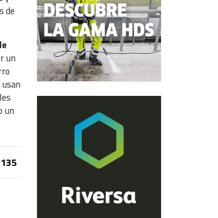
s de
de
er un
rro
s usan
les
o un
135