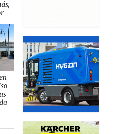
más,
or
 en
iso
as
ada