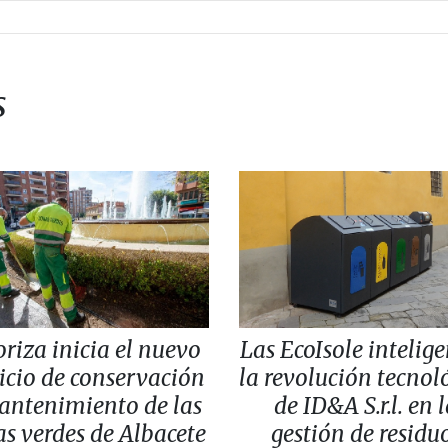
s
oriza inicia el nuevo
Las EcoIsole intelige
icio de conservación
la revolución tecnol
antenimiento de las
de ID&A S.r.l. en 
s verdes de Albacete
gestión de residu