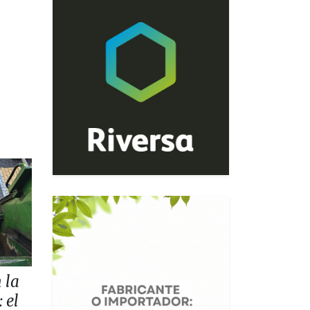
 la
 el