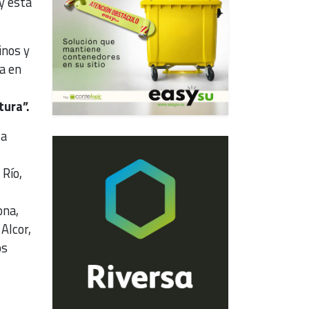
y esta
inos y
ta en
tura”.
la
 Río,
ona,
Alcor,
os