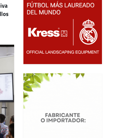
tiva
llos