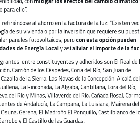
nibilidad, con
mitigar los efectos del cambio climático
 para ello”.
 refiriéndose al ahorro en la factura de la luz: “Existen vec
ogía de su vivienda o por la inversión que requiere su pues
lar paneles fotovoltaicos, pero
con esta opción pueden
dades de Energía Local
y así
aliviar el importe de la fac
tegrantes, entre constituyentes y adheridos son El Real de 
ación, Carrión de los Céspedes, Coria del Río, San Juan de
Cazalla de la Sierra, Las Navas de la Concepción, Alcalá del
Guillena, La Rinconada, La Algaba, Cantillana, Lora del Río,
eva del Río y Minas, Villaverde del Río, Cañada Rosal, Carm
 Fuentes de Andalucía, La Campana, La Luisiana, Mairena del 
 Osuna, Gerena, El Madroño El Ronquillo, Castilblanco de l
Garrobo y El Castillo de las Guardas.