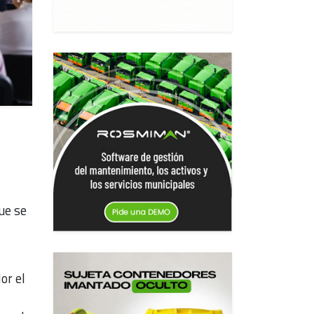
que se
or el