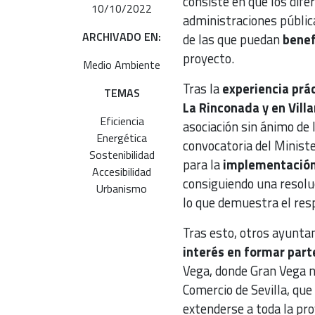
consiste en que los dife
10/10/2022
administraciones pública
ARCHIVADO EN:
de las que puedan
benefi
proyecto.
Medio Ambiente
Tras la
experiencia prác
TEMAS
La Rinconada y en Vill
Eficiencia
asociación sin ánimo de 
Energética
convocatoria del Minist
Sostenibilidad
para la
implementación
Accesibilidad
consiguiendo una resoluc
Urbanismo
lo que demuestra el resp
Tras esto, otros ayunta
interés en formar part
Vega, donde Gran Vega n
Comercio de Sevilla, que 
extenderse a toda la pro