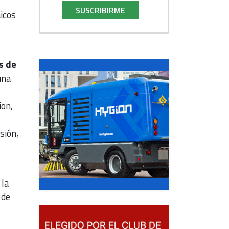
SUSCRIBIRME
icos
s de
una
ion,
sión,
 la
 de