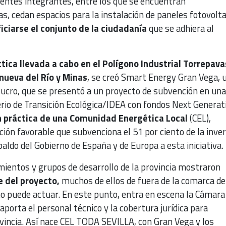
rentes integrantes, entre los que se encuentran
s, cedan espacios para la instalación de paneles fotovolta
ciarse el conjunto de la ciudadanía
que se adhiera al
tica llevada a cabo en el Polígono Industrial Torrepava
anueva del Río y Minas
, se creó Smart Energy Gran Vega, 
lucro, que se presentó a un proyecto de subvención en una
erio de Transición Ecológica/IDEA con fondos Next Generat
 práctica de una Comunidad Energética Local
(CEL),
ión favorable que subvenciona el 51 por ciento de la inver
aldo del Gobierno de España y de Europa a esta iniciativa.
mientos y grupos de desarrollo de la provincia mostraron
e del proyecto,
muchos de ellos de fuera de la comarca de
o puede actuar. En este punto, entra en escena la Cámara
aporta el personal técnico y la cobertura jurídica para
vincia. Así nace CEL TODA SEVILLA, con Gran Vega y los