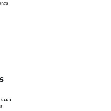
ianza
s
as con
es