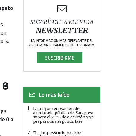
espeto
SUSCRÍBETE A NUESTRA
as
NEWSLETTER
 en
e la
LA INFORMACIÓN MÁS RELEVANTE DEL
SECTOR DIRECTAMENTE EN TU CORREO.
SUSCRIBIRME
 8
Lo más leído
1
La mayor renovación del
rga
alumbrado público de Zaragoza
supera el 75 % de ejecución y ya
de 0 a
prepara una segunda fase
2
"La limpieza urbana debe
d