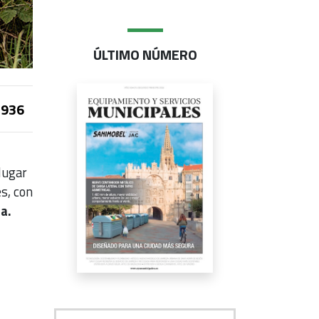
ÚLTIMO NÚMERO
936
lugar
es, con
a.