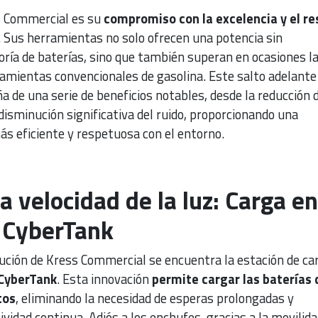
s Commercial es su
compromiso con la excelencia y el r
. Sus herramientas no solo ofrecen una potencia sin
oría de baterías, sino que también superan en ocasiones l
ramientas convencionales de gasolina. Este salto adelante
de una serie de beneficios notables, desde la reducción d
isminución significativa del ruido, proporcionando una
ás eficiente y respetuosa con el entorno.
la velocidad de la luz: Carga en
 CyberTank
lución de Kress Commercial se encuentra la estación de ca
CyberTank
. Esta innovación
permite cargar las baterías 
tos
, eliminando la necesidad de esperas prolongadas y
idad continua. Adiós a los enchufes, gracias a la movilida