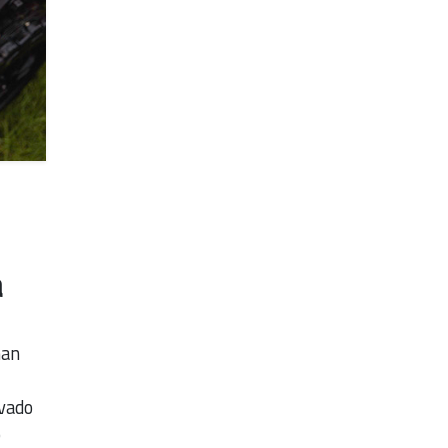
a
han
evado
o