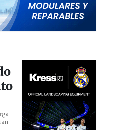
do
nto
arga
 tan