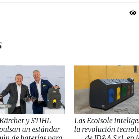
s
Kärcher y STIHL
Las EcoIsole intelige
pulsan un estándar
la revolución tecnol
ún de baterías para
de ID&A S.r.l. en 