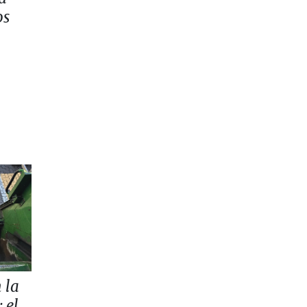
os
 la
 el