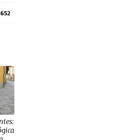
652
ntes:
ógica
la