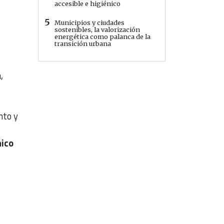
accesible e higiénico
5
Municipios y ciudades
sostenibles, la valorización
energética como palanca de la
transición urbana
,
nto y
e
nico