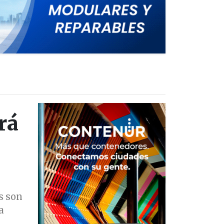
rá
s son
a