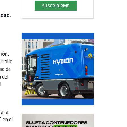
SUSCRIBIRME
iedad.
ción,
rrollo
eso de
 del
l
a la
T en el