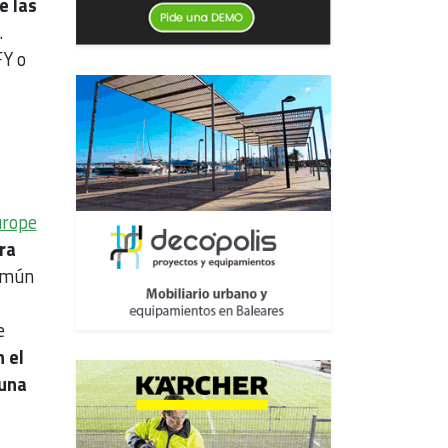
e las
.
FY o
urope
ra
común
e
n el
guna