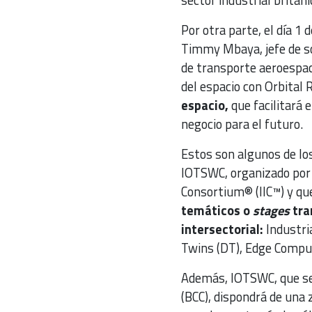
sector industrial británi
Por otra parte, el día 1
Timmy Mbaya, jefe de so
de transporte aeroespac
del espacio con Orbital R
espacio,
que facilitará 
negocio para el futuro.
Estos son algunos de lo
IOTSWC, organizado por 
Consortium® (IIC™) y qu
temáticos o
stages
tra
intersectorial:
Industria
Twins (DT), Edge Compu
Además, IOTSWC, que se
(BCC), dispondrá de una