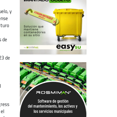
elo, y
ense
uturo
s de
23 de
l
gress
 el