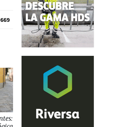
669
ntes:
ógica