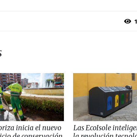
1
s
oriza inicia el nuevo
Las EcoIsole intelige
icio de conservación
la revolución tecnol