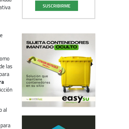
SUSCRIBIRME
ativa
te
 como
de las
para
ra
Acción
o al
 para