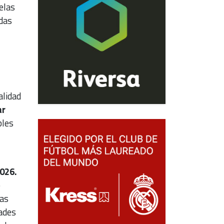
elas
adas
alidad
ar
bles
026.
o
ras
dades