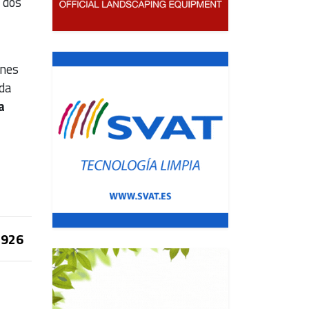
 dos
ones
da
a
926