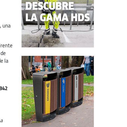
, una
frente
 de
e la
842
 a