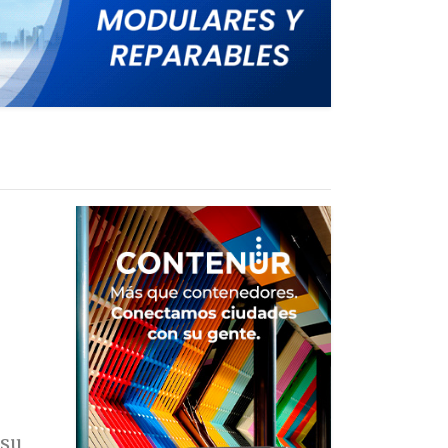
n
 su