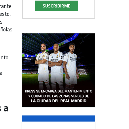
rante
SUSCRIBIRME
esto.
as
añolas
ento
a
 a