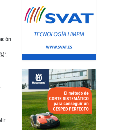
e
ación
)”,
n
lir