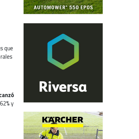
n
as que
rales
lcanzó
 62% y