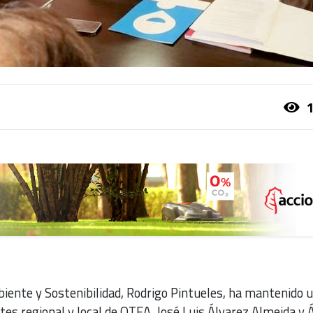
1
biente y Sostenibilidad, Rodrigo Pintueles, ha mantenido 
tes regional y local de OTEA, José Luis Álvarez Almeida y 