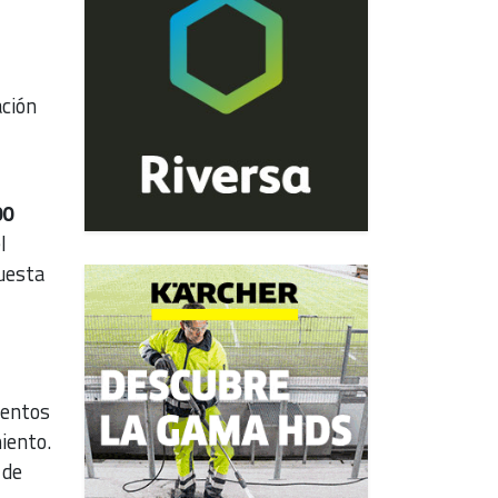
ación
00
l
puesta
ventos
iento.
 de