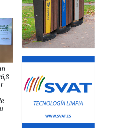
an
96,8
or
de
su