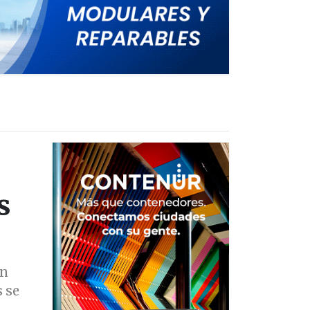
s
ón
 se