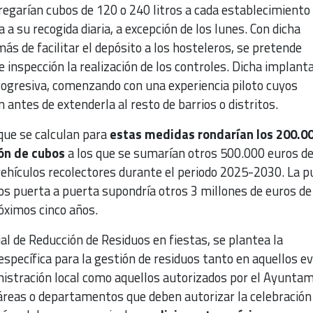
tregarían cubos de 120 o 240 litros a cada establecimiento
 a su recogida diaria, a excepción de los lunes. Con dicha
más de facilitar el depósito a los hosteleros, se pretende
 de inspección la realización de los controles. Dicha implant
progresiva, comenzando con una experiencia piloto cuyos
 antes de extenderla al resto de barrios o distritos.
que se calculan para
estas medidas rondarían los 200.0
ión de cubos
a los que se sumarían otros 500.000 euros de
 vehículos recolectores durante el periodo 2025-2030. La 
os puerta a puerta supondría otros 3 millones de euros de
óximos cinco años.
al de Reducción de Residuos en fiestas, se plantea la
específica para la gestión de residuos tanto en aquellos e
nistración local como aquellos autorizados por el Ayuntam
 áreas o departamentos que deben autorizar la celebración