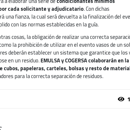
á a elaborar una serie de
condicionantes mínimos
por cada solicitante y adjudicatario
. Con dichas
á una fianza, la cual será devuelta a la finalización del ev
lido con las normas establecidas en la guía.
otras cosas, la obligación de realizar una correcta separaci
como la prohibición de utilizar en el evento vasos de un so
dores deberán establecer un sistema que garantice que los
ose en un residuo.
EMULSA y COGERSA colaborarán en la
 cubos, papeleras, carteles, bolsas y resto de materia
dores para la correcta separación de residuos.
1
s