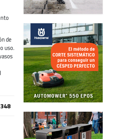
ento
ón de
lo uso.
 vasos
l
348