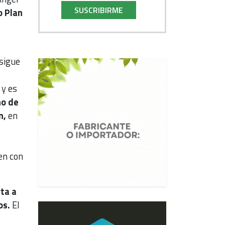
SUSCRIBIRME
o Plan
 sigue
 y es
no de
n,
en
en con
ta a
os.
El