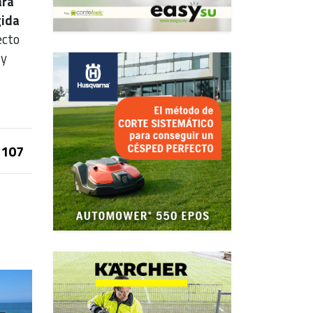
ara
gida
ecto
 y
107