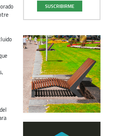
lorado
SUSCRIBIRME
ntre
luido
que
s,
del
ara