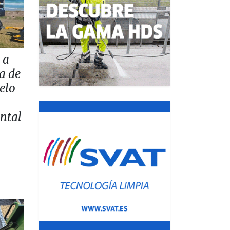
 a
a de
elo
ntal