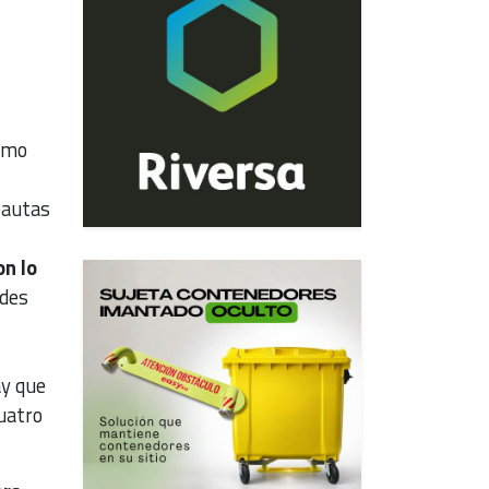
como
pautas
n lo
des
ay que
cuatro