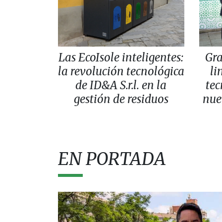
Las EcoIsole inteligentes:
Gr
la revolución tecnológica
li
de ID&A S.r.l. en la
tec
gestión de residuos
nue
EN PORTADA