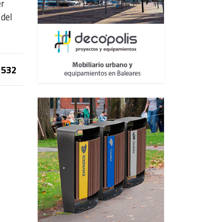
er
 del
532