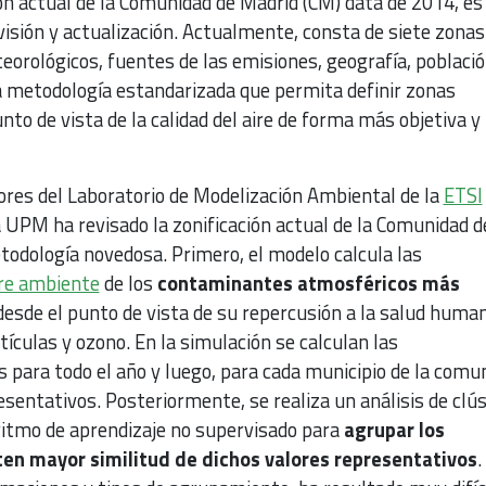
ón actual de la Comunidad de Madrid (CM) data de 2014, es
visión y actualización. Actualmente, consta de siete zonas
orológicos, fuentes de las emisiones, geografía, población
 metodología estandarizada que permita definir zonas
o de vista de la calidad del aire de forma más objetiva y
ores del Laboratorio de Modelización Ambiental de la
ETSI
a UPM ha revisado la zonificación actual de la Comunidad d
todología novedosa. Primero, el modelo calcula las
re ambiente
de los
contaminantes atmosféricos más
desde el punto de vista de su repercusión a la salud huma
tículas y ozono. En la simulación se calculan las
 para todo el año y luego, para cada municipio de la comu
esentativos. Posteriormente, se realiza un análisis de clú
ritmo de aprendizaje no supervisado para
agrupar los
en mayor similitud de dichos valores representativos
.