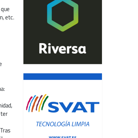
 que
, etc.
e
na:
nidad,
ster
 Tras