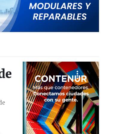
 de
de