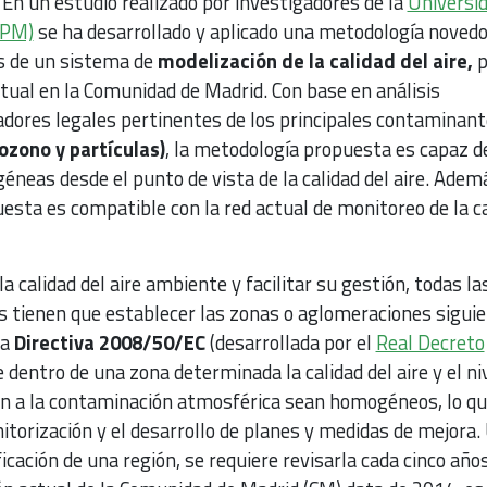
En un estudio realizado por investigadores de la
Universi
UPM)
se ha desarrollado y aplicado una metodología novedo
s de un sistema de
modelización de la calidad del aire,
p
actual en la Comunidad de Madrid. Con base en análisis
cadores legales pertinentes de los principales contaminan
ozono y partículas)
, la metodología propuesta es capaz d
neas desde el punto de vista de la calidad del aire. Ademá
esta es compatible con la red actual de monitoreo de la c
la calidad del aire ambiente y facilitar su gestión, todas la
tienen que establecer las zonas o aglomeraciones sigui
la
Directiva 2008/50/EC
(desarrollada por el
Real Decreto
e dentro de una zona determinada la calidad del aire y el ni
ión a la contaminación atmosférica sean homogéneos, lo q
itorización y el desarrollo de planes y medidas de mejora.
icación de una región, se requiere revisarla cada cinco años