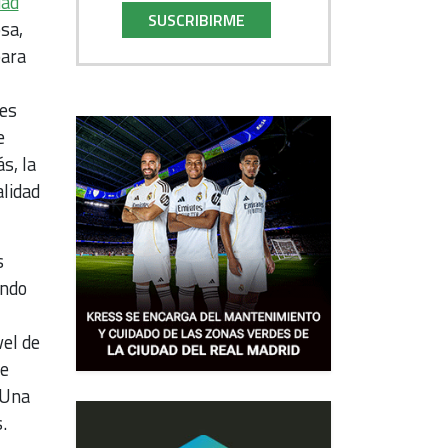
dad
SUSCRIBIRME
sa,
ara
tes
e
s, la
alidad
s
endo
vel de
ue
 Una
.