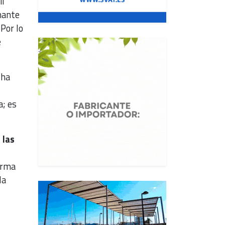
il
nante
 Por lo
e
 ha
a; es
 las
forma
la