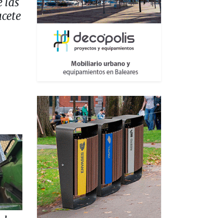
 las
acete