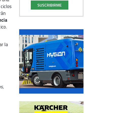
SUSCRIBIRME
ciclos
rán
ncia
ico.
r la
s,