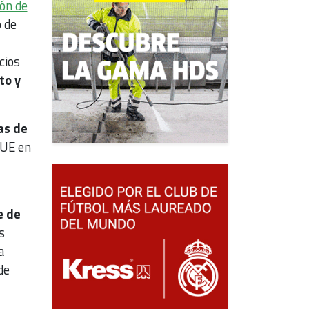
ón de
o de
cios
to y
as de
 UE en
e de
s
a
de