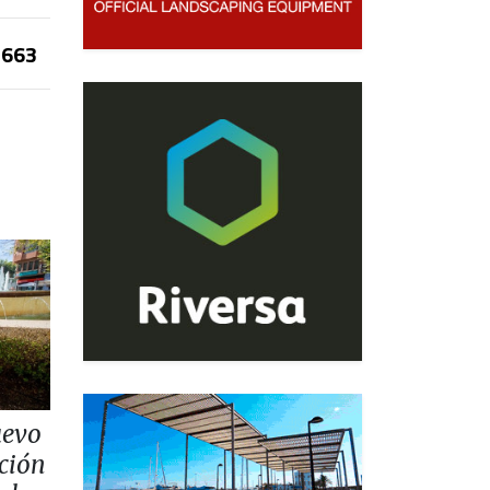
663
uevo
ación