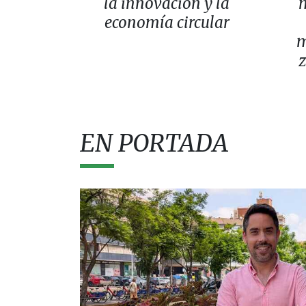
la innovación y la
m
economía circular
m
z
EN PORTADA