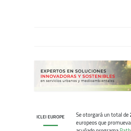
Se otorgará un total de
2
ICLEI EUROPE
europeos que promuevan l
acuñado programa
Path