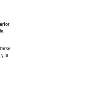
erior
de
ptarse
 y la