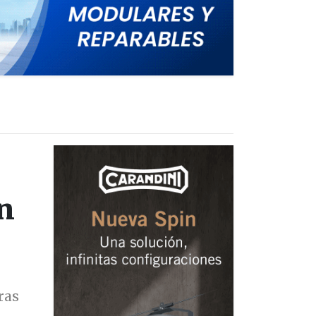
ón
ras