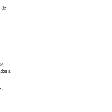
s de
os,
ados a
K,