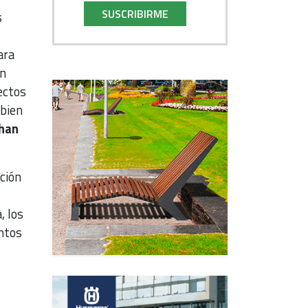
SUSCRIBIRME
s
ara
en
ectos
mbien
han
nción
, los
ntos