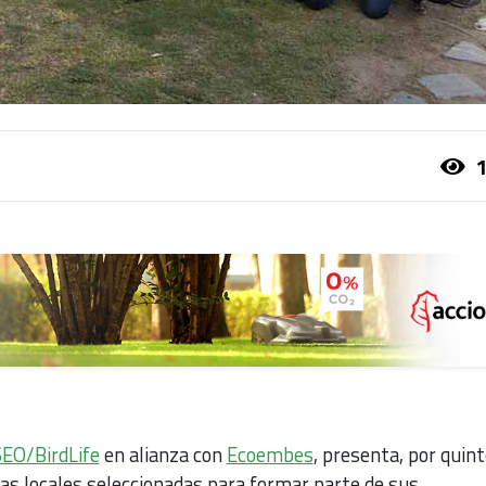
1
EO/BirdLife
en alianza con
Ecoembes
, presenta, por quin
ivas locales seleccionadas para formar parte de sus