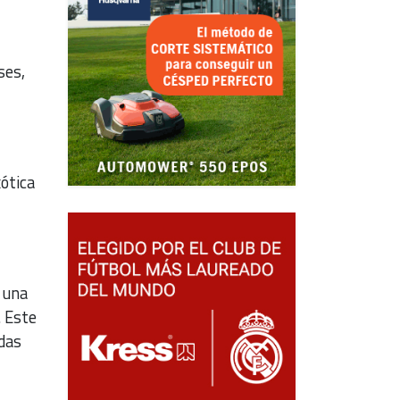
ses,
ótica
 una
. Este
das