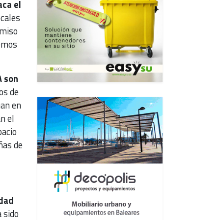
ca el
ocales
omiso
remos
A son
os de
úan en
n el
pacio
ñas de
edad
 sido