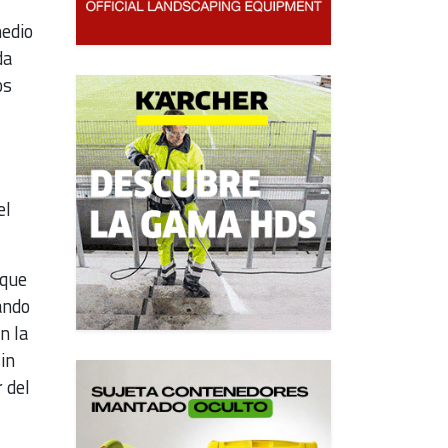
medio
da
os
el
 que
ando
n la
in
 del