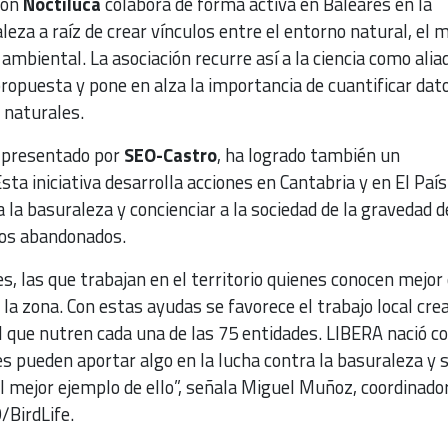
ión
Noctiluca
colabora de forma activa en Baleares en la
leza a raíz de crear vínculos entre el entorno natural, el 
mbiental. La asociación recurre así a la ciencia como alia
propuesta y pone en alza la importancia de cuantificar dat
s naturales.
o presentado por
SEO-Castro
, ha logrado también un
sta iniciativa desarrolla acciones en Cantabria y en El País
 la basuraleza y concienciar a la sociedad de la gravedad d
uos abandonados.
es, las que trabajan en el territorio quienes conocen mejor
 la zona. Con estas ayudas se favorece el trabajo local cre
 que nutren cada una de las 75 entidades. LIBERA nació co
es pueden aportar algo en la lucha contra la basuraleza y s
 el mejor ejemplo de ello”, señala Miguel Muñoz, coordinador
BirdLife.