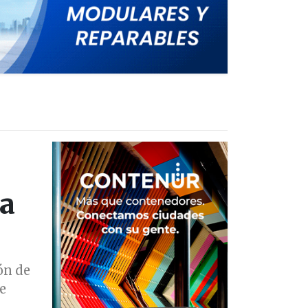
la
ón de
e