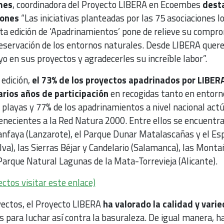
mes
, coordinadora del Proyecto LIBERA en Ecoembes
desta
iones
“Las iniciativas planteadas por las 75 asociaciones l
nta edición de ‘Apadrinamientos’ pone de relieve su compr
preservación de los entornos naturales. Desde LIBERA que
o en sus proyectos y agradecerles su increíble labor”.
edición,
el 73% de los proyectos apadrinados por LIBER
arios años de participación
en recogidas tanto en entorn
 playas y 77% de los apadrinamientos a nivel nacional act
enecientes a la Red Natura 2000. Entre ellos se encuentra
nfaya (Lanzarote), el Parque Dunar Matalascañas y el Es
a), las Sierras Béjar y Candelario (Salamanca), las Monta
Parque Natural Lagunas de la Mata-Torrevieja (Alicante).
ectos visitar este enlace)
oyectos, el Proyecto LIBERA
ha valorado la calidad y vari
para luchar así contra la basuraleza. De igual manera, ha