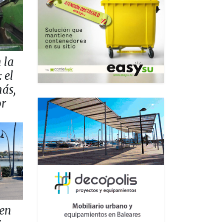
 la
 el
más,
or
 en