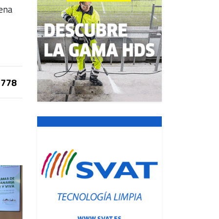
lena
778