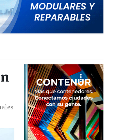
un
nales