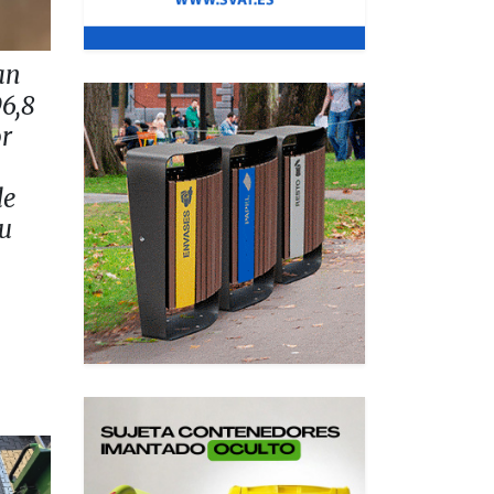
an
96,8
or
de
su