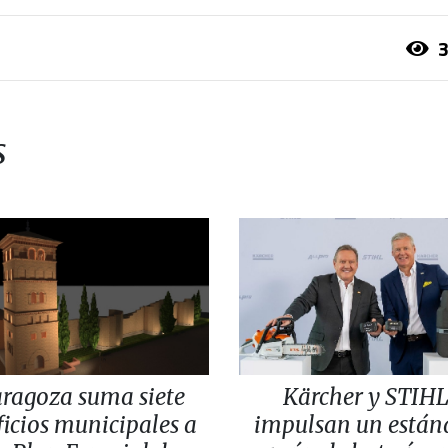
3
s
ragoza suma siete
Kärcher y STIH
ficios municipales a
impulsan un están