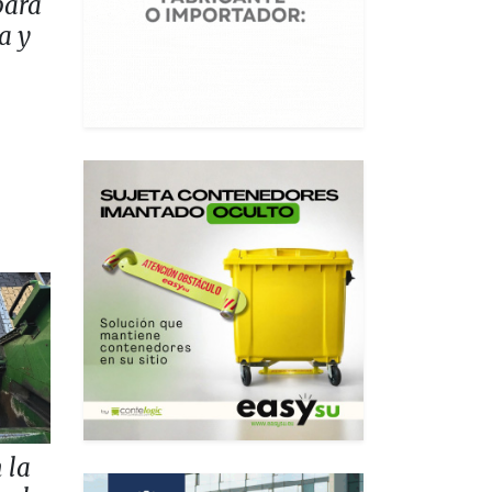
para
a y
 la