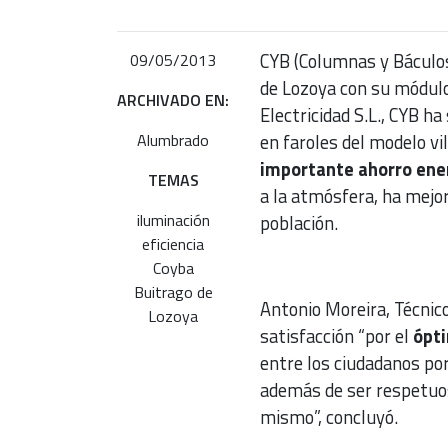
CYB (Columnas y Báculos)
09/05/2013
de Lozoya con su módulo
ARCHIVADO EN:
Electricidad S.L., CYB ha
Alumbrado
en faroles del modelo vi
importante ahorro ene
TEMAS
a la atmósfera, ha mejor
iluminación
población.
eficiencia
Coyba
Buitrago de
Antonio Moreira, Técnic
Lozoya
satisfacción “por el
ópt
entre los ciudadanos por
además de ser respetuo
mismo”, concluyó.