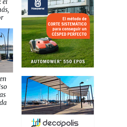
 el
más,
or
 en
iso
as
ada