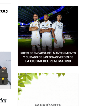
352
L
dar