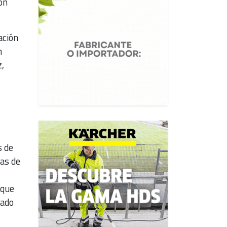
on
ación
n
,
s de
das de
oque
sado