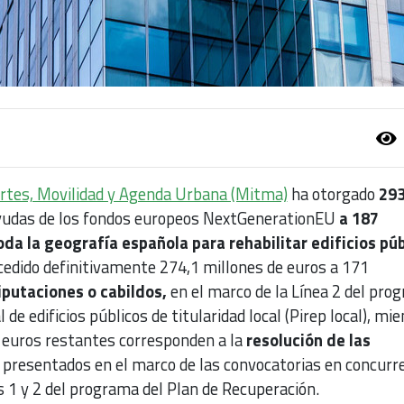
ortes, Movilidad y Agenda Urbana (Mitma)
ha otorgado
293
yudas de los fondos europeos NextGenerationEU
a 187
da la geografía española para rehabilitar edificios púb
cedido definitivamente 274,1 millones de euros a 171
iputaciones o cabildos,
en el marco de la Línea 2 del pro
l de edificios públicos de titularidad local (Pirep local), mi
e euros restantes corresponden a la
resolución de las
presentados en el marco de las convocatorias en concurr
s 1 y 2 del programa del Plan de Recuperación.