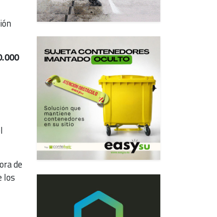
ión
0.000
l
ora de
e los