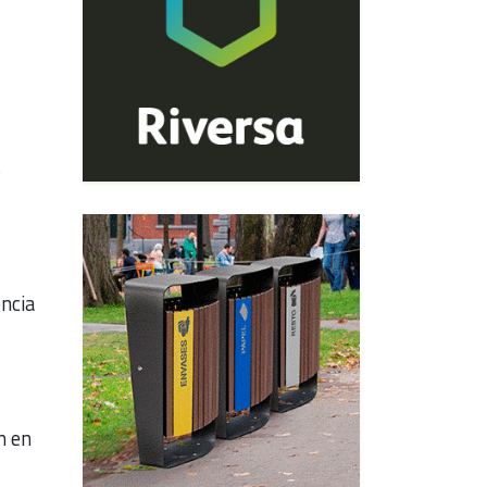
s
encia
n en