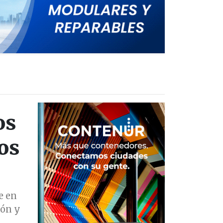
os
os
e en
ión y