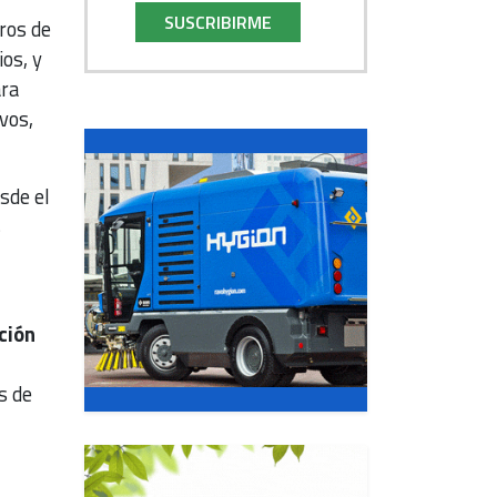
SUSCRIBIRME
ros de
os, y
ra
vos,
sde el
s
ación
s de