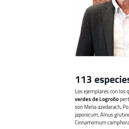
113 especies
Los ejemplares con los 
verdes de Logroño
pert
son Melia azedarach, Pop
japonicum, Alnus glutino
Cinnamomum camphora y 