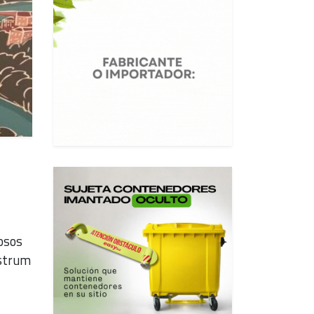
osos
ustrum