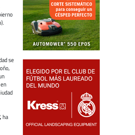
s
bierno
).
dad se
oño,
un
 en
ciudad
.
,
ha