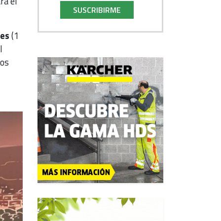
ra el
SUSCRIBIRME
les
(1
l
ros