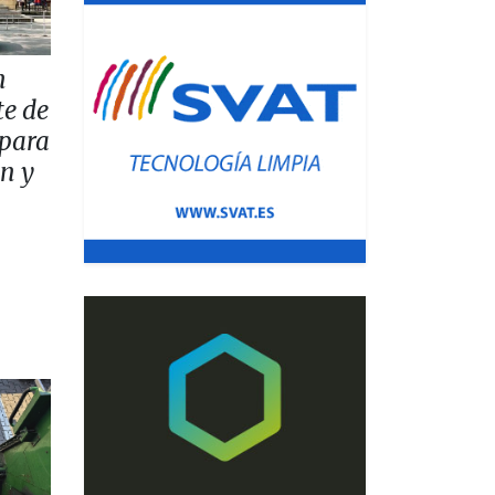
n
te de
 para
ón y