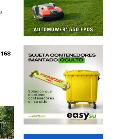
o
e
168