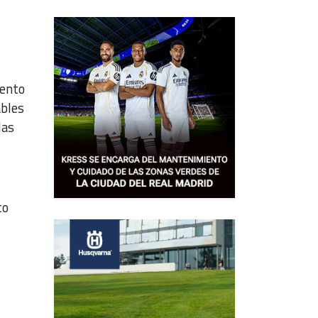
ento
ables
las
to