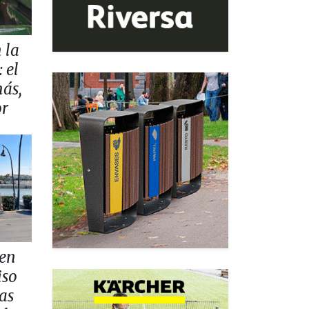
 la
 el
más,
or
 en
iso
as