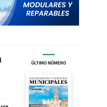
a
ÚLTIMO NÚMERO
168