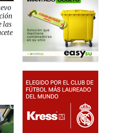
uevo
ación
 las
acete