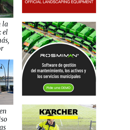
 la
 el
más,
or
 en
iso
as