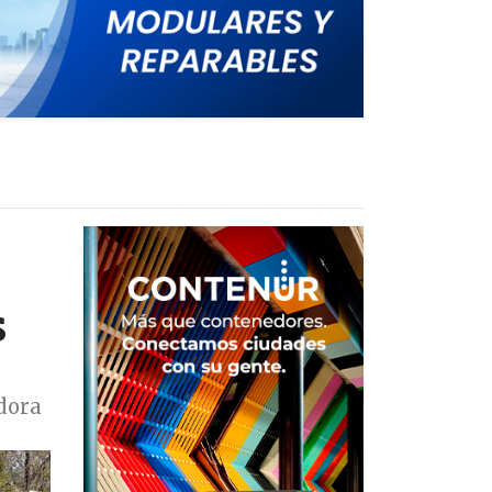
s
adora