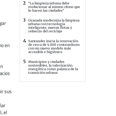
2
"La limpieza urbana debe
evolucionar al mismo ritmo que
lo hacen las ciudades"
3
Granada moderniza la limpieza
gar
urbana con tecnología
inteligente, nuevas flotas y
refuerzo del reciclaje
4
Santander inicia la renovación
no en
de cerca de 4.000 contenedores
con un nuevo modelo más
accesible e higiénico
5
Municipios y ciudades
en
sostenibles, la valorización
energética como palanca de la
acios
transición urbana
ir sus
ñar
, el