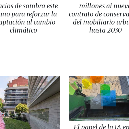
acios de sombra este
millones al nuev
ano para reforzar la
contrato de conserv
aptación al cambio
del mobiliario urb
climático
hasta 2030
El papel de la IA en