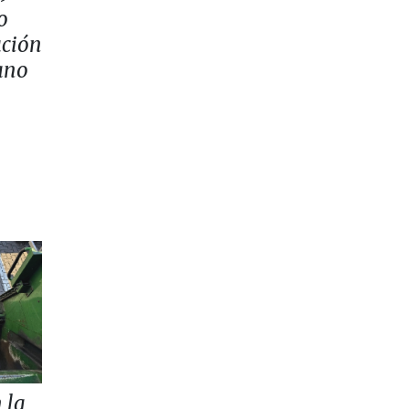
o
ación
ano
 la