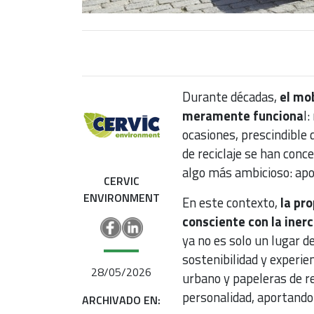
Durante décadas,
el mo
meramente funciona
l:
ocasiones, prescindible 
de reciclaje se han conc
algo más ambicioso: apor
CERVIC
ENVIRONMENT
En este contexto,
la pr
consciente con la inerc
ya no es solo un lugar d
sostenibilidad y experie
28/05/2026
urbano y papeleras de r
personalidad, aportando 
ARCHIVADO EN: