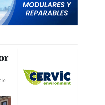
or
cio