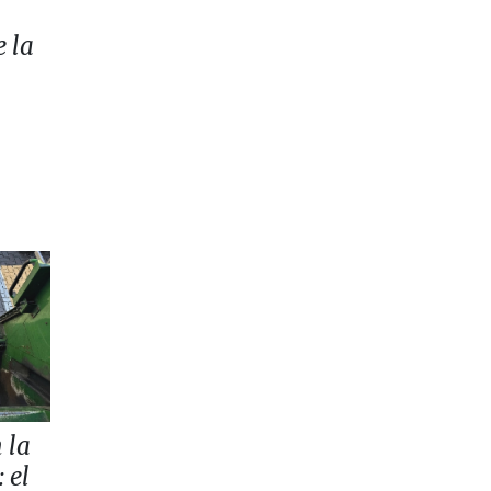
e la
 la
 el