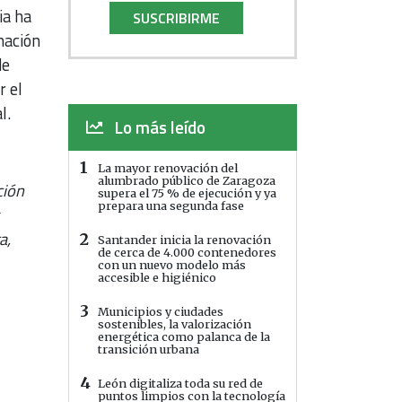
ia ha
SUSCRIBIRME
mación
de
r el
l.
Lo más leído
1
La mayor renovación del
alumbrado público de Zaragoza
ción
supera el 75 % de ejecución y ya
prepara una segunda fase
s
a,
2
Santander inicia la renovación
de cerca de 4.000 contenedores
con un nuevo modelo más
accesible e higiénico
3
Municipios y ciudades
sostenibles, la valorización
energética como palanca de la
transición urbana
4
León digitaliza toda su red de
puntos limpios con la tecnología