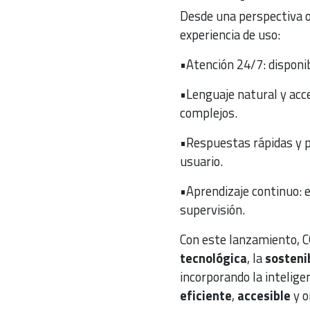
Desde una perspectiva o
experiencia de uso:
•Atención 24/7: disponib
•Lenguaje natural y acc
complejos.
•Respuestas rápidas y p
usuario.
•Aprendizaje continuo: e
supervisión.
Con este lanzamiento,
tecnológica
, la
sosteni
incorporando la intelige
eficiente
,
accesible
y o