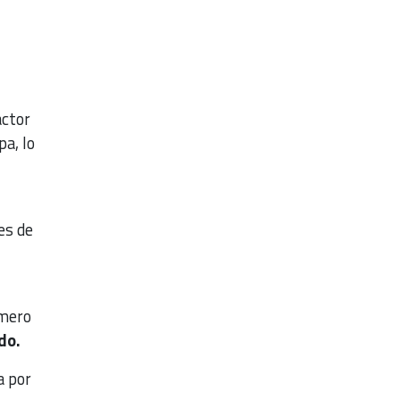
actor
a, lo
es de
úmero
ndo.
a por