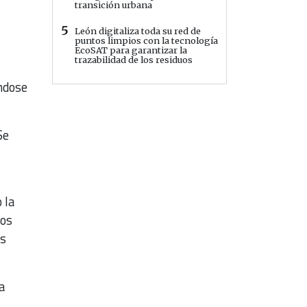
transición urbana
5
León digitaliza toda su red de
puntos limpios con la tecnología
EcoSAT para garantizar la
trazabilidad de los residuos
ándose
Se
 la
los
os
a