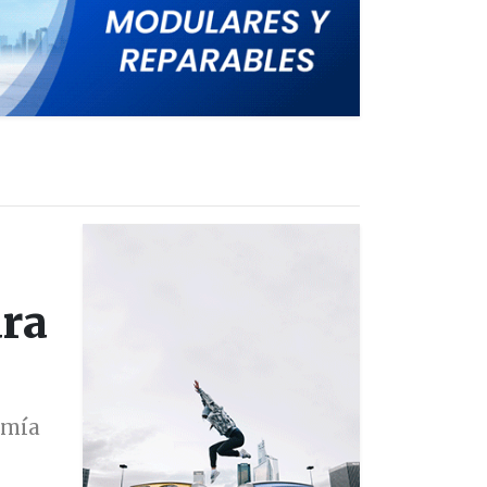
ara
omía