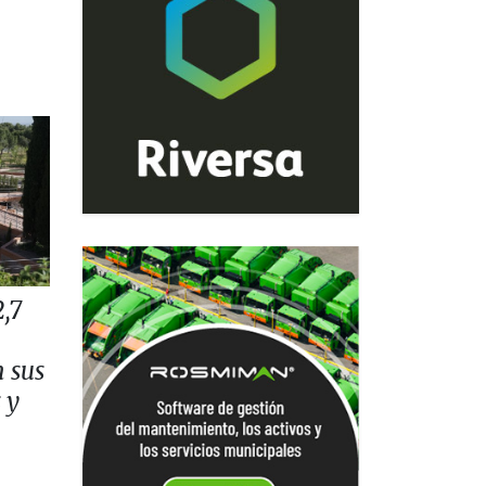
,7
n sus
 y