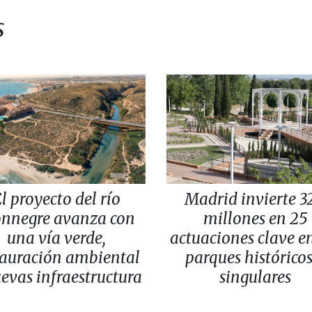
s
l proyecto del río
Madrid invierte 32
nnegre avanza con
millones en 25
una vía verde,
actuaciones clave e
tauración ambiental
parques históricos
evas infraestructura
singulares