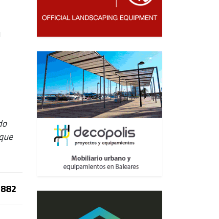
u
do
 que
882