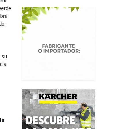
tado
 verde
obre
do,
 su
cis
de