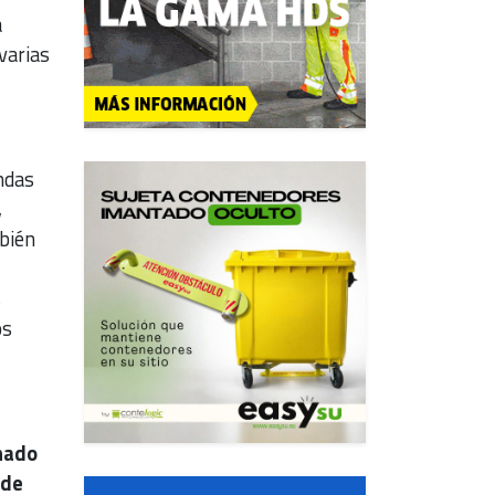
a
varias
ndas
,
mbién
s
os
nado
 de