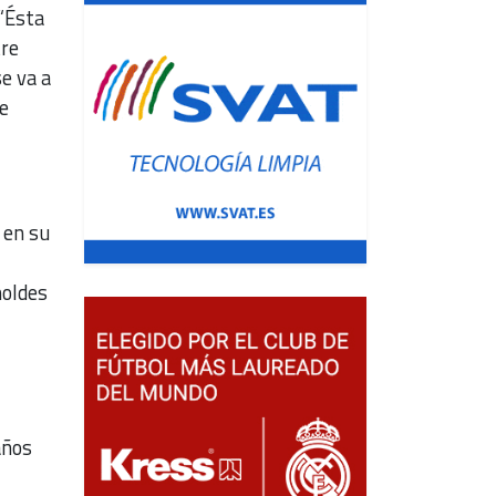
 “Ésta
tre
se va a
de
 en su
moldes
años