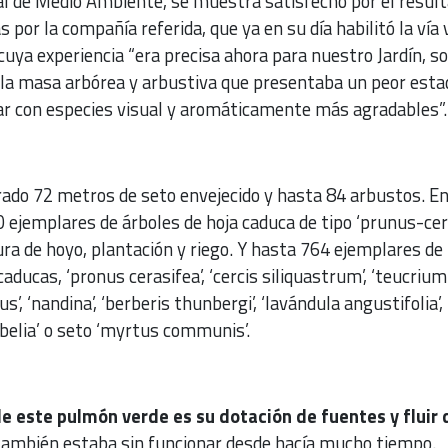
al de Medio Ambiente, se muestra satisfecho por el resul
s por la compañía referida, que ya en su día habilitó la vía
 cuya experiencia “era precisa ahora para nuestro Jardín, s
 la masa arbórea y arbustiva que presentaba un peor esta
r con especies visual y aromáticamente más agradables”.
irado 72 metros de seto envejecido y hasta 84 arbustos. En
 ejemplares de árboles de hoja caduca de tipo ‘prunus-cer
ura de hoyo, plantación y riego. Y hasta 764 ejemplares de
aducas, ‘pronus cerasifea’, ‘cercis siliquastrum’, ‘teucrium
s’, ‘nandina’, ‘berberis thunbergi’, ‘lavándula angustifolia’,
‘abelia’ o seto ‘myrtus communis’.
de este pulmón verde es su dotación de fuentes y fluir 
 también estaba sin funcionar desde hacía mucho tiempo.