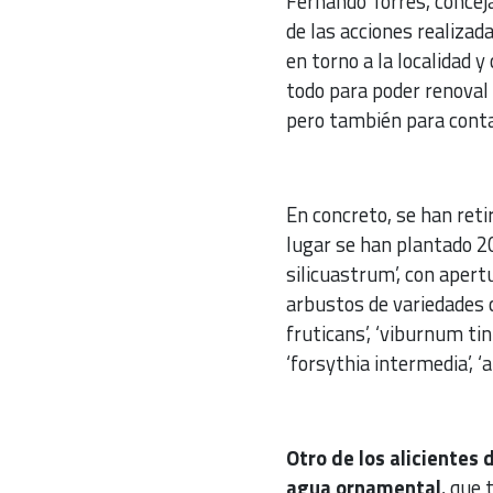
Fernando Torres, concej
de las acciones realizada
en torno a la localidad y
todo para poder renoval
pero también para conta
En concreto, se han ret
lugar se han plantado 20
silicuastrum’, con apert
arbustos de variedades c
fruticans’, ‘viburnum tinu
‘forsythia intermedia’, 
Otro de los alicientes 
agua ornamental
, que